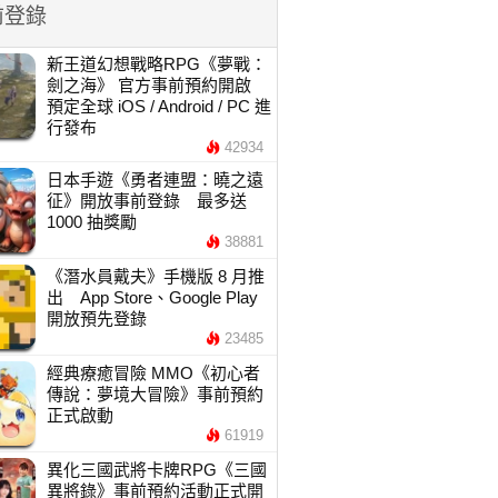
前登錄
新王道幻想戰略RPG《夢戰：
劍之海》 官方事前預約開啟
預定全球 iOS / Android / PC 進
行發布
42934
日本手遊《勇者連盟：曉之遠
征》開放事前登錄 最多送
1000 抽獎勵
38881
《潛水員戴夫》手機版 8 月推
出 App Store、Google Play
開放預先登錄
23485
經典療癒冒險 MMO《初心者
傳說：夢境大冒險》事前預約
正式啟動
61919
異化三國武將卡牌RPG《三國
異將錄》事前預約活動正式開