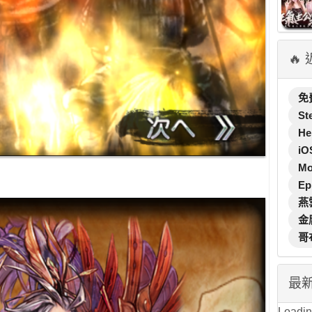
🔥
免
St
He
iO
M
Ep
燕
金
哥
最
Loading