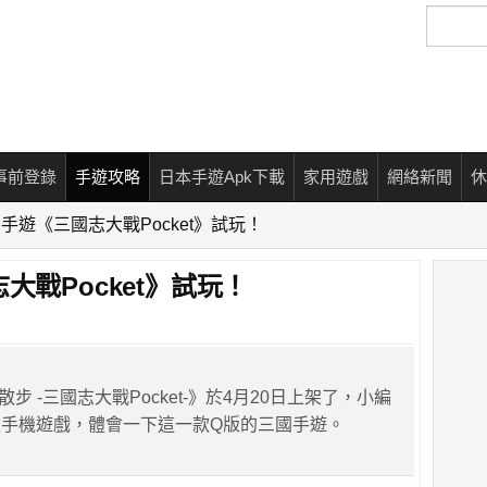
搜
尋
事前登錄
手遊攻略
日本手遊Apk下載
家用遊戲
網絡新聞
休
品手遊《三國志大戰Pocket》試玩！
大戰Pocket》試玩！
散步 -三國志大戰Pocket-》於4月20日上架了，小編
手機遊戲，體會一下這一款Q版的三國手遊。