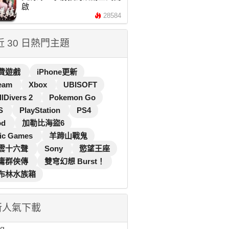
啟
28584
 近 30 日熱門主題
費遊戲
iPhone更新
eam
Xbox
UBISOFT
llDivers 2
Pokemon Go
S
PlayStation
PS4
od
加勒比海盜6
ic Games
羊蹄山戰鬼
雲十六聲
Sony
慾望王座
庸群俠傳
雙穹幻想 Burst！
布林水族箱
新人氣下載
...