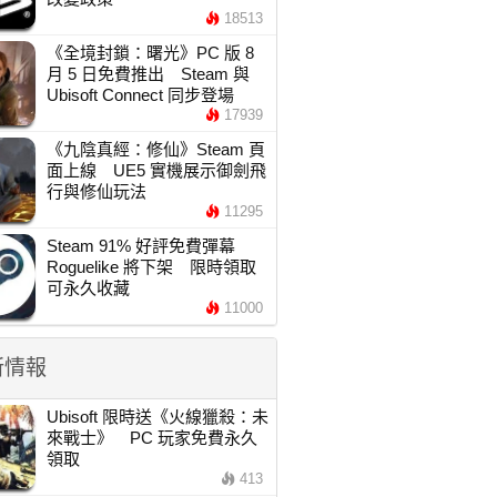
18513
《全境封鎖：曙光》PC 版 8
月 5 日免費推出 Steam 與
Ubisoft Connect 同步登場
17939
《九陰真經：修仙》Steam 頁
面上線 UE5 實機展示御劍飛
行與修仙玩法
11295
Steam 91% 好評免費彈幕
Roguelike 將下架 限時領取
可永久收藏
11000
新情報
Ubisoft 限時送《火線獵殺：未
來戰士》 PC 玩家免費永久
領取
413