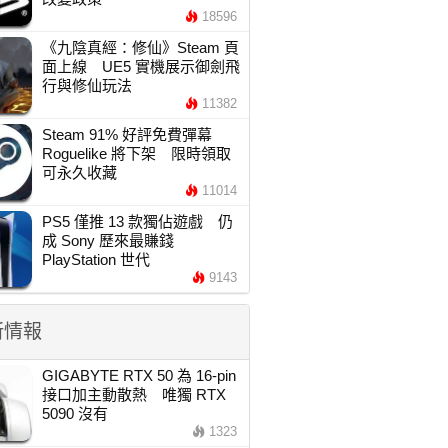
18596
《九陰真經：修仙》Steam 頁
面上線 UE5 實機展示御劍飛
行與修仙玩法
11382
Steam 91% 好評免費彈幕
Roguelike 將下架 限時領取
可永久收藏
11014
PS5 僅推 13 款獨佔遊戲 仍
成 Sony 歷來最賺錢
PlayStation 世代
9143
新情報
GIGABYTE RTX 50 為 16-pin
接口加主動散熱 唯獨 RTX
5090 沒有
1323