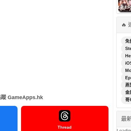
🔥
免
St
He
iO
M
Ep
燕
金
蹤 GameApps.hk
哥
最
Thread
Loading