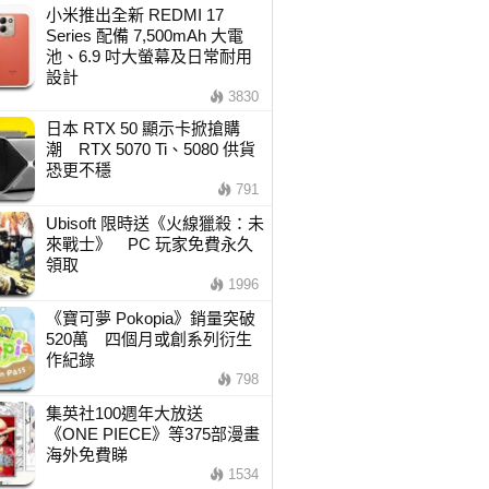
小米推出全新 REDMI 17
Series 配備 7,500mAh 大電
池、6.9 吋大螢幕及日常耐用
設計
3830
日本 RTX 50 顯示卡掀搶購
潮 RTX 5070 Ti、5080 供貨
恐更不穩
791
Ubisoft 限時送《火線獵殺：未
來戰士》 PC 玩家免費永久
領取
1996
《寶可夢 Pokopia》銷量突破
520萬 四個月或創系列衍生
作紀錄
798
集英社100週年大放送
《ONE PIECE》等375部漫畫
海外免費睇
1534