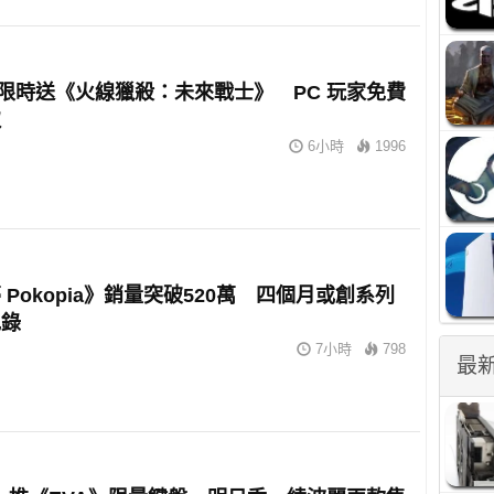
oft 限時送《火線獵殺：未來戰士》 PC 玩家免費
取
6小時
1996
 Pokopia》銷量突破520萬 四個月或創系列
紀錄
7小時
798
最