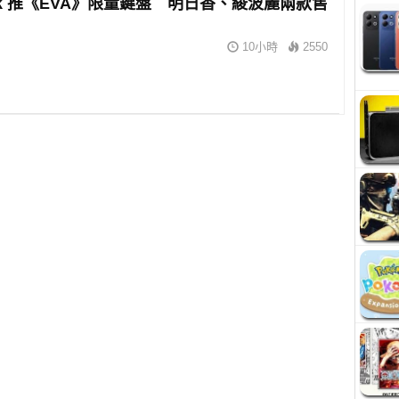
eek 推《EVA》限量鍵盤 明日香、綾波麗兩款售
10小時
2550