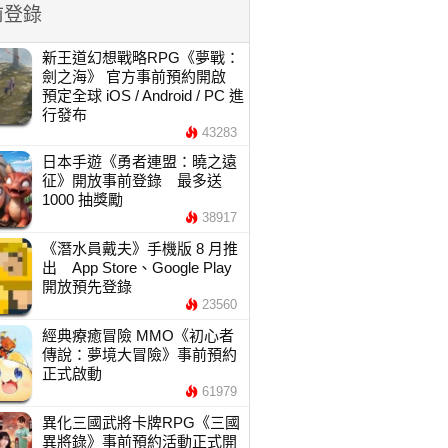
前登錄
新王道幻想戰略RPG《夢戰：
劍之海》 官方事前預約開啟
預定全球 iOS / Android / PC 進
行發布
43283
日本手遊《勇者連盟：曉之遠
征》開放事前登錄 最多送
1000 抽獎勵
38917
《潛水員戴夫》手機版 8 月推
出 App Store、Google Play
開放預先登錄
23560
經典療癒冒險 MMO《初心者
傳說：夢境大冒險》事前預約
正式啟動
61979
異化三國武將卡牌RPG《三國
異將錄》事前預約活動正式開