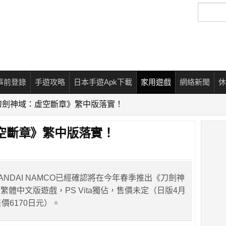
搜
尋
事前登錄
手遊攻略
日本手遊Apk下載
家用遊戲
網絡新聞
休
刀劍神域：虛空斷章》繁中版落實！
空斷章》繁中版落實！
NDAI NAMCO已經確認將在今年春季推出《刀劍神
繁體中文版遊戲，PS Vita獨佔，售價未定（日版4月
價6170日元）。