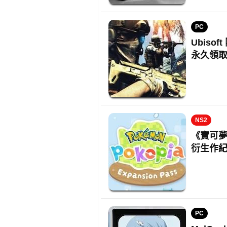
PC
Ubis
永久領
NS2
《寶可夢
衍生作
PC