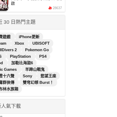
啟
28637
 近 30 日熱門主題
費遊戲
iPhone更新
eam
Xbox
UBISOFT
llDivers 2
Pokemon Go
S
PlayStation
PS4
od
加勒比海盜6
ic Games
羊蹄山戰鬼
雲十六聲
Sony
慾望王座
庸群俠傳
雙穹幻想 Burst！
布林水族箱
新人氣下載
...