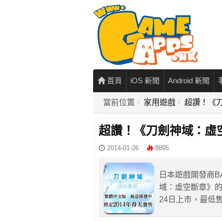
首頁
iOS 新聞
Android 新聞
當前位置
家用遊戲
超讚！《
超讚！《刀劍神域：虛
2014-01-26
8895
日本遊戲開發商BA
域：虛空斷章》的
24日上市，最低售