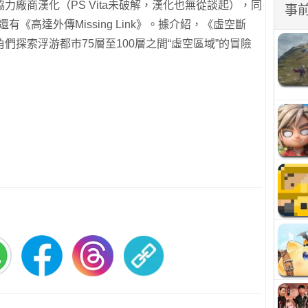
力廠商漢化（PS Vita未破解，漢化也無從談起），同
事
還有《高達外傳Missing Link》。據介紹，《虛空斷
探索浮游都市75層至100層之間“虛空區域”的冒險