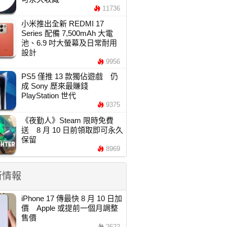
11736
小米推出全新 REDMI 17
Series 配備 7,500mAh 大電
池、6.9 吋大螢幕及日常耐用
設計
9956
PS5 僅推 13 款獨佔遊戲 仍
成 Sony 歷來最賺錢
PlayStation 世代
9375
《夜勤人》Steam 限時免費
送 8 月 10 日前領取即可永久
保留
8969
新情報
iPhone 17 傳最快 8 月 10 日加
價 Apple 或提前一個月調整
售價
2622