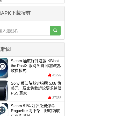
APK下載搜尋
氣新聞
Steam 極度好評遊戲《Blast
the Past》限時免費 即將改為
收費模式
41292
Sony 獲法院裁定退還 5.08 億
美元 玩家集體訴訟要求補償
PS5 買家
37356
Steam 91% 好評免費彈幕
Roguelike 將下架 限時領取
可永久收藏