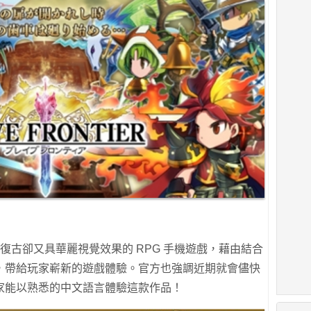
r》是一款復古卻又具華麗視覺效果的 RPG 手機遊戲，藉由結合
，帶給玩家嶄新的遊戲體驗。官方也強調近期就會儘快
家能以熟悉的中文語言體驗這款作品！