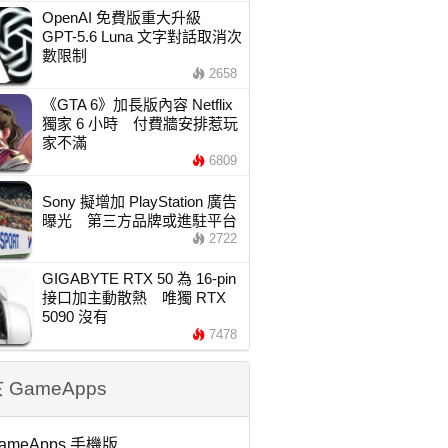
OpenAI 免費版重大升級
GPT-5.6 Luna 文字對話取消次
數限制
2658
《GTA 6》加長版內容 Netflix
獨家 6 小時 付費牆安排惹玩
家不滿
6809
Sony 擬增加 PlayStation 廣告
曝光 第三方品牌或進駐平台
2722
GIGABYTE RTX 50 為 16-pin
接口加主動散熱 唯獨 RTX
5090 沒有
7478
 GameApps
ameApps 手機版