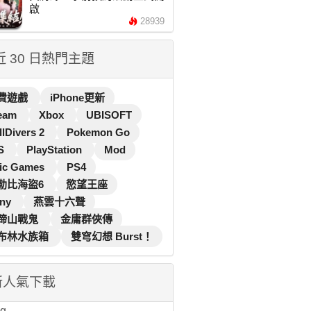
啟
28939
 近 30 日熱門主題
費遊戲
iPhone更新
eam
Xbox
UBISOFT
llDivers 2
Pokemon Go
S
PlayStation
Mod
ic Games
PS4
勒比海盜6
慾望王座
ny
燕雲十六聲
蹄山戰鬼
金庸群俠傳
布林水族箱
雙穹幻想 Burst！
新人氣下載
...