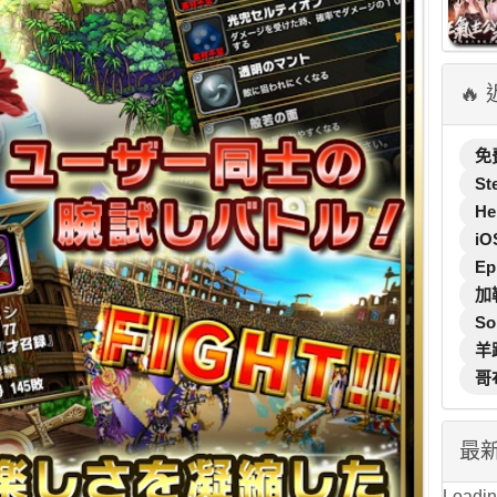
🔥
免
St
He
iO
Ep
加
So
羊
哥
最
Loading