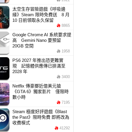
太空生存冒險遊戲《呼吸邊
緣》Steam 限時免費送 8 月
10 日前領取永久保留
8865
Google Chrome AI 系統要求提
高 Gemini Nano 要預留
20GB 空間
1958
PS6 2027 年推出恐更難實
現 記憶體供應傳已排滿至
2028 年
3400
Netflix 傳豪擲近億美元搶
《GTA 6》獨家影片 僅限時
數小時
7195
Steam 極度好評遊戲《Blast
the Past》限時免費 即將改為
收費模式
41292