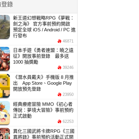
前登錄
新王道幻想戰略RPG《夢戰：
劍之海》 官方事前預約開啟
預定全球 iOS / Android / PC 進
行發布
46871
日本手遊《勇者連盟：曉之遠
征》開放事前登錄 最多送
1000 抽獎勵
39246
《潛水員戴夫》手機版 8 月推
出 App Store、Google Play
開放預先登錄
23950
經典療癒冒險 MMO《初心者
傳說：夢境大冒險》事前預約
正式啟動
62253
異化三國武將卡牌RPG《三國
異將錄》事前預約活動正式開