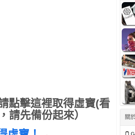
請點擊這裡取得虛寶(看
，請先備份起來）
關於
得虛寶！
←
G