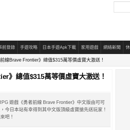
搜
尋
事前登錄
手遊攻略
日本手遊Apk下載
家用遊戲
網絡新聞
休
線Brave Frontier》總值$315萬等價虛寶大激送！
ntier》總值$315萬等價虛寶大激送！
RPG 遊戲《勇者前線 Brave Frontier》中文版由可可
後，今日本站有幸得到其中文版頂級虛寶搶先送玩家！
進來吧！