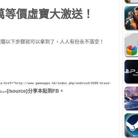
5萬等價虛寶大激送！
跟隨以下步驟就可以拿到了，人人有份永不落空！
ta-href="http://www.gameapps.hk/index.php/android/2285-brave-
{/source}分享本貼到FB。
div>