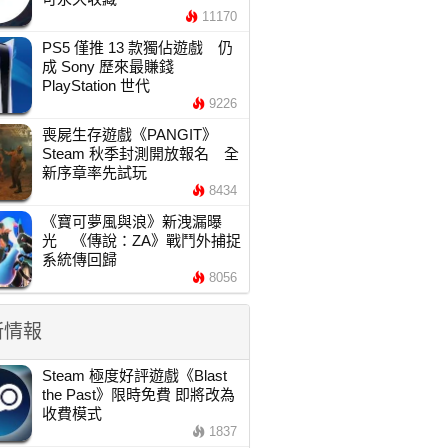
11170
PS5 僅推 13 款獨佔遊戲 仍
成 Sony 歷來最賺錢
PlayStation 世代
9226
喪屍生存遊戲《PANGIT》
Steam 秋季封測開放報名 全
新序章率先試玩
8434
《寶可夢風與浪》新洩漏曝
光 《傳說：ZA》戰鬥外捕捉
系統傳回歸
8056
新情報
Steam 極度好評遊戲《Blast
the Past》限時免費 即將改為
收費模式
1837