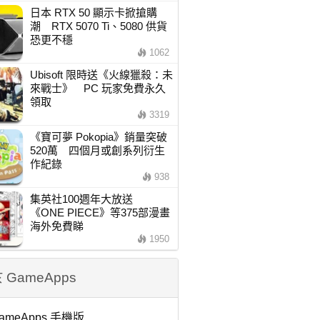
日本 RTX 50 顯示卡掀搶購
潮 RTX 5070 Ti、5080 供貨
恐更不穩
1062
Ubisoft 限時送《火線獵殺：未
來戰士》 PC 玩家免費永久
領取
3319
《寶可夢 Pokopia》銷量突破
520萬 四個月或創系列衍生
作紀錄
938
集英社100週年大放送
《ONE PIECE》等375部漫畫
海外免費睇
1950
 GameApps
ameApps 手機版