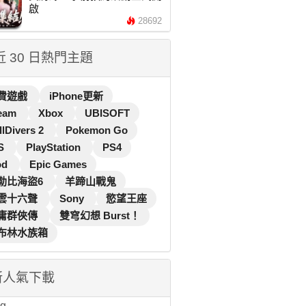
啟
28692
 近 30 日熱門主題
費遊戲
iPhone更新
eam
Xbox
UBISOFT
llDivers 2
Pokemon Go
S
PlayStation
PS4
od
Epic Games
勒比海盜6
羊蹄山戰鬼
雲十六聲
Sony
慾望王座
庸群俠傳
雙穹幻想 Burst！
布林水族箱
新人氣下載
...