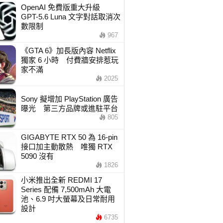
OpenAI 免費版重大升級
GPT-5.6 Luna 文字對話取消次
數限制
967
《GTA 6》加長版內容 Netflix
獨家 6 小時 付費牆安排惹玩
家不滿
2025
Sony 擬增加 PlayStation 廣告
曝光 第三方品牌或進駐平台
805
GIGABYTE RTX 50 為 16-pin
接口加主動散熱 唯獨 RTX
5090 沒有
1826
小米推出全新 REDMI 17
Series 配備 7,500mAh 大電
池、6.9 吋大螢幕及日常耐用
設計
6735