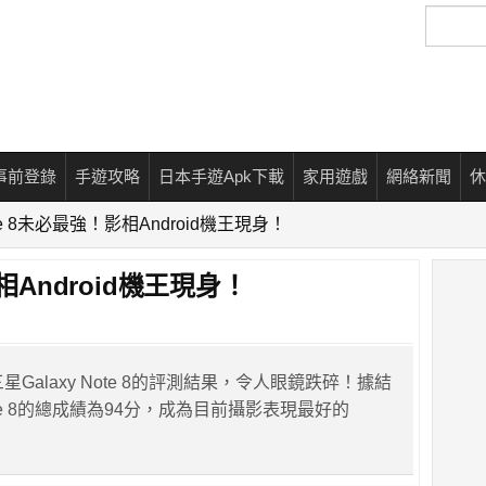
搜
尋
事前登錄
手遊攻略
日本手遊Apk下載
家用遊戲
網絡新聞
休
ne 8未必最強！影相Android機王現身！
相Android機王現身！
三星Galaxy Note 8的評測結果，令人眼鏡跌碎！據結
e 8的總成績為94分，成為目前攝影表現最好的