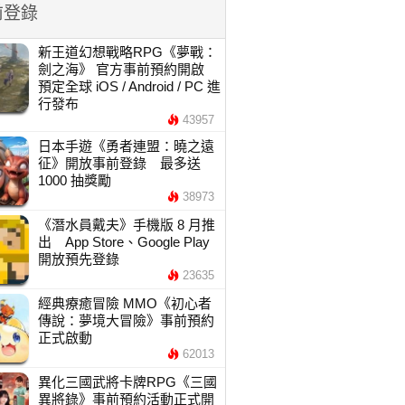
前登錄
新王道幻想戰略RPG《夢戰：
劍之海》 官方事前預約開啟
預定全球 iOS / Android / PC 進
行發布
43957
日本手遊《勇者連盟：曉之遠
征》開放事前登錄 最多送
1000 抽獎勵
38973
《潛水員戴夫》手機版 8 月推
出 App Store、Google Play
開放預先登錄
23635
經典療癒冒險 MMO《初心者
傳說：夢境大冒險》事前預約
正式啟動
62013
異化三國武將卡牌RPG《三國
異將錄》事前預約活動正式開