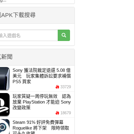
APK下載搜尋
氣新聞
Sony 獲法院裁定退還 5.08 億
美元 玩家集體訴訟要求補償
PS5 買家
33729
玩家質疑一周停玩無效 認為
放棄 PlayStation 才能迫 Sony
改變政策
18679
Steam 91% 好評免費彈幕
Roguelike 將下架 限時領取
可永久收藏