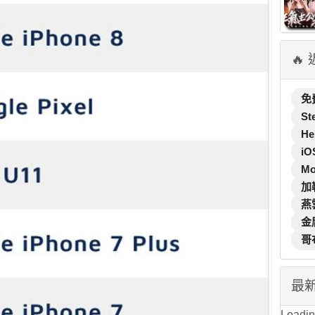
🔥
免
St
He
iO
M
加
燕
金
哥
最
Loading