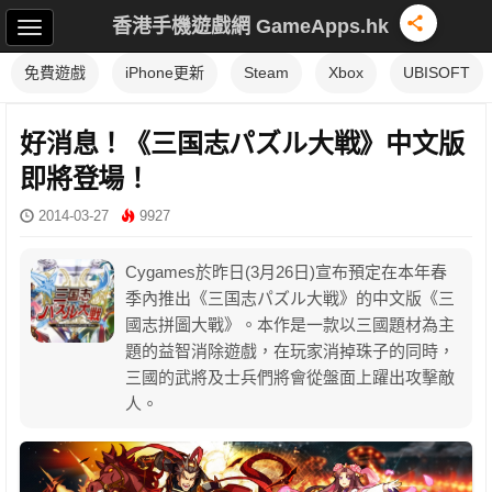
香港手機遊戲網 GameApps.hk
免費遊戲
iPhone更新
Steam
Xbox
UBISOFT
好消息！《三国志パズル大戦》中文版
即將登場！
2014-03-27
9927
Cygames於昨日(3月26日)宣布預定在本年春
季內推出《三国志パズル大戦》的中文版《三
國志拼圖大戰》。本作是一款以三國題材為主
題的益智消除遊戲，在玩家消掉珠子的同時，
三國的武將及士兵們將會從盤面上躍出攻擊敵
人。