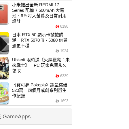
小米推出全新 REDMI 17
Series 配備 7,500mAh 大電
池、6.9 吋大螢幕及日常耐用
設計
8198
日本 RTX 50 顯示卡掀搶購
潮 RTX 5070 Ti、5080 供貨
恐更不穩
1924
Ubisoft 限時送《火線獵殺：未
來戰士》 PC 玩家免費永久
領取
6339
《寶可夢 Pokopia》銷量突破
520萬 四個月或創系列衍生
作紀錄
1693
 GameApps