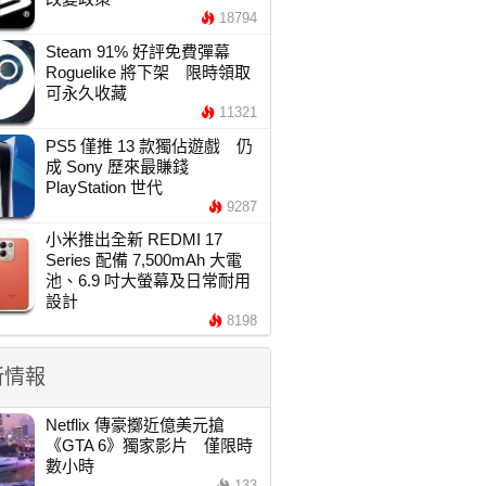
18794
Steam 91% 好評免費彈幕
Roguelike 將下架 限時領取
可永久收藏
11321
PS5 僅推 13 款獨佔遊戲 仍
成 Sony 歷來最賺錢
PlayStation 世代
9287
小米推出全新 REDMI 17
Series 配備 7,500mAh 大電
池、6.9 吋大螢幕及日常耐用
設計
8198
新情報
Netflix 傳豪擲近億美元搶
《GTA 6》獨家影片 僅限時
數小時
133