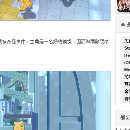
🔥
免
很多奇怪事件，主角是一名網絡偵探，因而聯同數碼精
St
He
iO
M
加
燕
金
哥
最
Loading