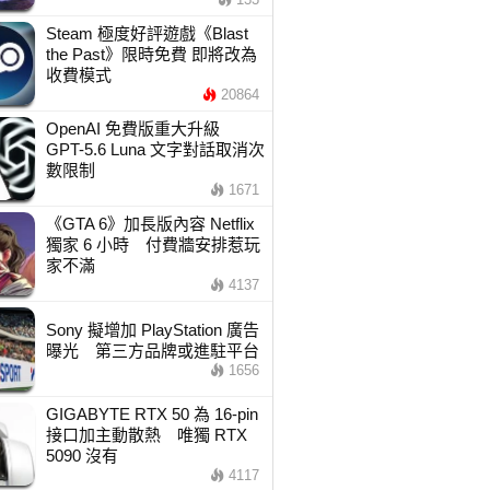
Steam 極度好評遊戲《Blast
the Past》限時免費 即將改為
收費模式
20864
OpenAI 免費版重大升級
GPT-5.6 Luna 文字對話取消次
數限制
1671
《GTA 6》加長版內容 Netflix
獨家 6 小時 付費牆安排惹玩
家不滿
4137
Sony 擬增加 PlayStation 廣告
曝光 第三方品牌或進駐平台
1656
GIGABYTE RTX 50 為 16-pin
接口加主動散熱 唯獨 RTX
5090 沒有
4117