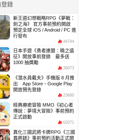
前登錄
新王道幻想戰略RPG《夢戰：
劍之海》 官方事前預約開啟
預定全球 iOS / Android / PC 進
行發布
44744
日本手遊《勇者連盟：曉之遠
征》開放事前登錄 最多送
1000 抽獎勵
39073
《潛水員戴夫》手機版 8 月推
出 App Store、Google Play
開放預先登錄
23680
經典療癒冒險 MMO《初心者
傳說：夢境大冒險》事前預約
正式啟動
62071
異化三國武將卡牌RPG《三國
異將錄》事前預約活動正式開