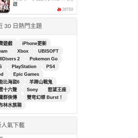
啟
28759
 近 30 日熱門主題
費遊戲
iPhone更新
eam
Xbox
UBISOFT
llDivers 2
Pokemon Go
S
PlayStation
PS4
od
Epic Games
勒比海盜6
羊蹄山戰鬼
雲十六聲
Sony
慾望王座
庸群俠傳
雙穹幻想 Burst！
布林水族箱
新人氣下載
...