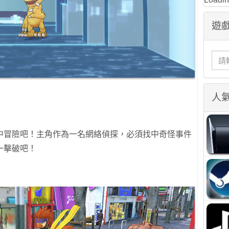
遊戲
人
中冒險吧！主角作為一名網絡偵探，必須找中奇怪事件
一擊破吧！