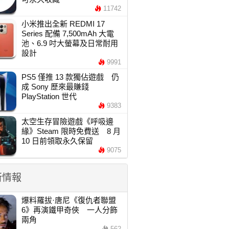
11742
小米推出全新 REDMI 17
Series 配備 7,500mAh 大電
池、6.9 吋大螢幕及日常耐用
設計
9991
PS5 僅推 13 款獨佔遊戲 仍
成 Sony 歷來最賺錢
PlayStation 世代
9383
太空生存冒險遊戲《呼吸邊
緣》Steam 限時免費送 8 月
10 日前領取永久保留
9075
新情報
爆料羅拔·唐尼《復仇者聯盟
6》再演鐵甲奇俠 一人分飾
兩角
562