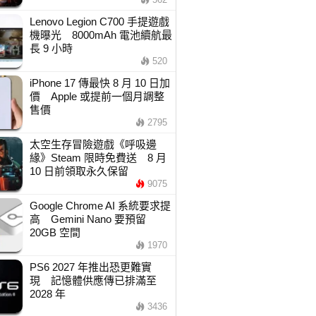
Lenovo Legion C700 手提遊戲
機曝光 8000mAh 電池續航最
長 9 小時
520
iPhone 17 傳最快 8 月 10 日加
價 Apple 或提前一個月調整
售價
2795
太空生存冒險遊戲《呼吸邊
緣》Steam 限時免費送 8 月
10 日前領取永久保留
9075
Google Chrome AI 系統要求提
高 Gemini Nano 要預留
20GB 空間
1970
PS6 2027 年推出恐更難實
現 記憶體供應傳已排滿至
2028 年
3436