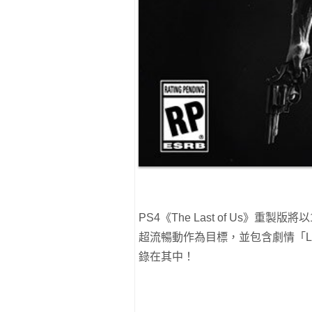
PS4《The Last of Us》
超流暢動作為目標，並包含劇情「Le
錄在其中！