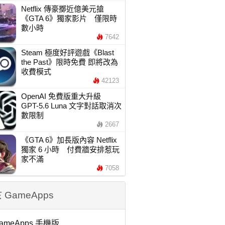
Netflix 傳豪擲近億美元搶
《GTA 6》獨家影片 僅限時
數小時
7642
Steam 極度好評遊戲《Blast
the Past》限時免費 即將改為
收費模式
42123
OpenAI 免費版重大升級
GPT-5.6 Luna 文字對話取消次
數限制
2667
《GTA 6》加長版內容 Netflix
獨家 6 小時 付費牆安排惹玩
家不滿
7058
 GameApps
ameApps 手機版