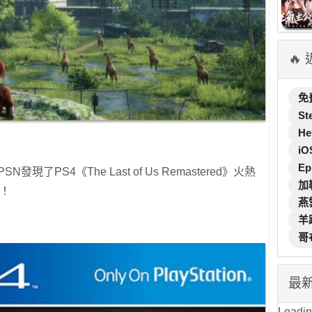
🔥
免
St
He
iO
Ep
現了PS4《The Last of Us Remastered》火熱
加
元！
燕
羊
哥
最
Loading