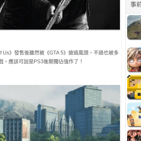
事
t of Us》發售後雖然被《GTA 5》搶過風頭，不過也被多
遊戲，應該可說是PS3後期獨佔強作了！