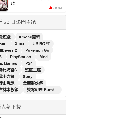
啟
28941
 近 30 日熱門主題
費遊戲
iPhone更新
eam
Xbox
UBISOFT
llDivers 2
Pokemon Go
S
PlayStation
Mod
ic Games
PS4
勒比海盜6
慾望王座
雲十六聲
Sony
蹄山戰鬼
金庸群俠傳
布林水族箱
雙穹幻想 Burst！
新人氣下載
...