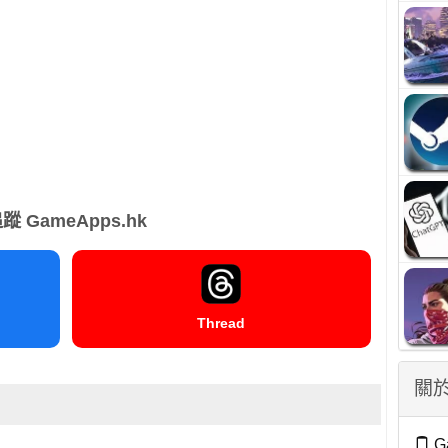
蹤 GameApps.hk
Thread
關於
G