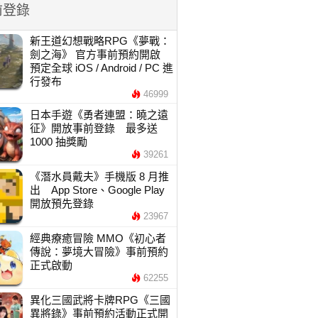
前登錄
新王道幻想戰略RPG《夢戰：
劍之海》 官方事前預約開啟
預定全球 iOS / Android / PC 進
行發布
46999
日本手遊《勇者連盟：曉之遠
征》開放事前登錄 最多送
1000 抽獎勵
39261
《潛水員戴夫》手機版 8 月推
出 App Store、Google Play
開放預先登錄
23967
經典療癒冒險 MMO《初心者
傳說：夢境大冒險》事前預約
正式啟動
62255
異化三國武將卡牌RPG《三國
異將錄》事前預約活動正式開