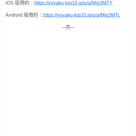
iOS 版預約：
https://yoyaku-top10.jp/u/a/Mjg3MTY
Android 版預約：
https://yoyaku-top10.jp/u/a/Mjg3MTc
─完─