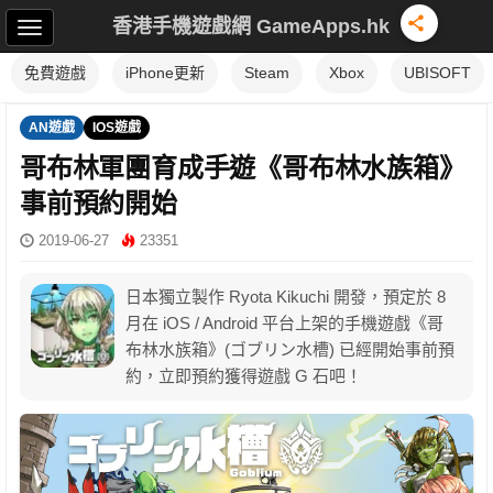
香港手機遊戲網 GameApps.hk
免費遊戲
iPhone更新
Steam
Xbox
UBISOFT
AN遊戲
IOS遊戲
哥布林軍團育成手遊《哥布林水族箱》
事前預約開始
2019-06-27
23351
日本獨立製作 Ryota Kikuchi 開發，預定於 8
月在 iOS / Android 平台上架的手機遊戲《哥
布林水族箱》(ゴブリン水槽) 已經開始事前預
約，立即預約獲得遊戲 G 石吧！