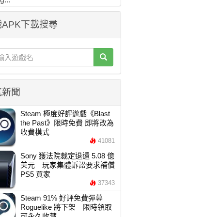
APK下載搜尋
氣新聞
Steam 極度好評遊戲《Blast
the Past》限時免費 即將改為
收費模式
41081
Sony 獲法院裁定退還 5.08 億
美元 玩家集體訴訟要求補償
PS5 買家
37343
Steam 91% 好評免費彈幕
Roguelike 將下架 限時領取
可永久收藏