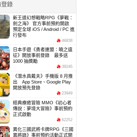
前登錄
新王道幻想戰略RPG《夢戰：
劍之海》 官方事前預約開啟
預定全球 iOS / Android / PC 進
行發布
46838
日本手遊《勇者連盟：曉之遠
征》開放事前登錄 最多送
1000 抽獎勵
39245
《潛水員戴夫》手機版 8 月推
出 App Store、Google Play
開放預先登錄
23949
經典療癒冒險 MMO《初心者
傳說：夢境大冒險》事前預約
正式啟動
62252
異化三國武將卡牌RPG《三國
異將錄》事前預約活動正式開