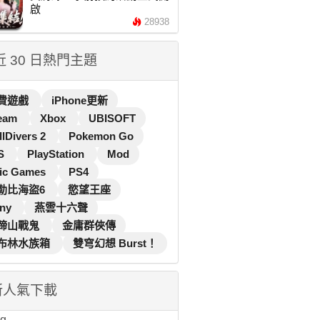
啟
28938
 近 30 日熱門主題
費遊戲
iPhone更新
eam
Xbox
UBISOFT
llDivers 2
Pokemon Go
S
PlayStation
Mod
ic Games
PS4
勒比海盜6
慾望王座
ny
燕雲十六聲
蹄山戰鬼
金庸群俠傳
布林水族箱
雙穹幻想 Burst！
新人氣下載
...