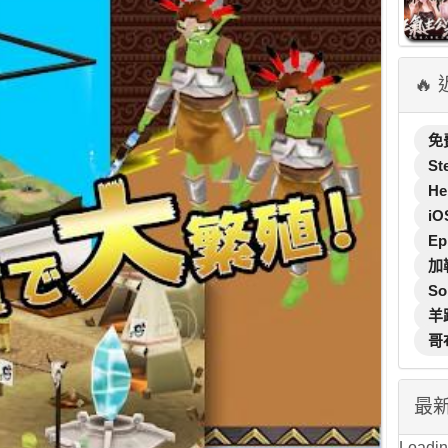
🔥
免
St
He
iO
Ep
加
So
羊
哥
最
Loading