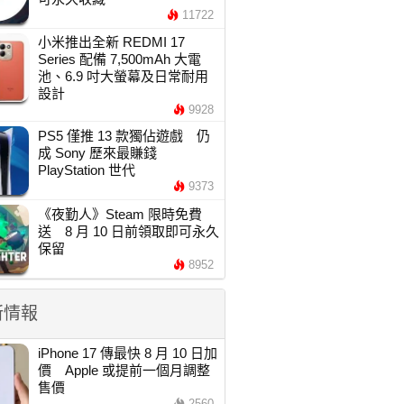
11722
小米推出全新 REDMI 17
Series 配備 7,500mAh 大電
池、6.9 吋大螢幕及日常耐用
設計
9928
PS5 僅推 13 款獨佔遊戲 仍
成 Sony 歷來最賺錢
PlayStation 世代
9373
《夜勤人》Steam 限時免費
送 8 月 10 日前領取即可永久
保留
8952
新情報
iPhone 17 傳最快 8 月 10 日加
價 Apple 或提前一個月調整
售價
2560