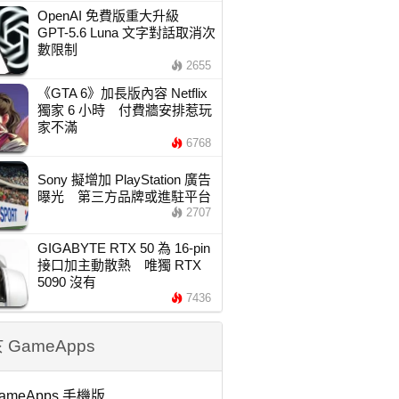
OpenAI 免費版重大升級
GPT-5.6 Luna 文字對話取消次
數限制
2655
《GTA 6》加長版內容 Netflix
獨家 6 小時 付費牆安排惹玩
家不滿
6768
Sony 擬增加 PlayStation 廣告
曝光 第三方品牌或進駐平台
2707
GIGABYTE RTX 50 為 16-pin
接口加主動散熱 唯獨 RTX
5090 沒有
7436
 GameApps
ameApps 手機版