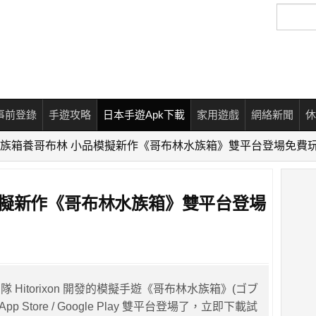
搜
尋
事前登錄
手遊攻略
日本手遊Apk下載
家用遊戲
網絡新聞
休
族箱養哥布林 小品模擬新作《哥布林水族箱》雙平台登場免費
模擬新作《哥布林水族箱》雙平台登場
 Hitorixon 開發的模擬手遊《哥布林水族箱》(ゴブ
pp Store / Google Play 雙平台登場了，立即下載試