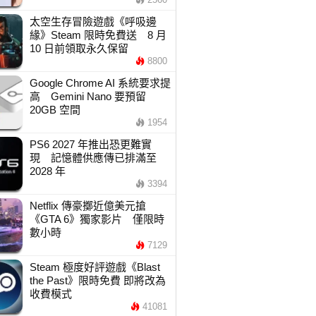
太空生存冒險遊戲《呼吸邊
緣》Steam 限時免費送 8 月
10 日前領取永久保留
8800
Google Chrome AI 系統要求提
高 Gemini Nano 要預留
20GB 空間
1954
PS6 2027 年推出恐更難實
現 記憶體供應傳已排滿至
2028 年
3394
Netflix 傳豪擲近億美元搶
《GTA 6》獨家影片 僅限時
數小時
7129
Steam 極度好評遊戲《Blast
the Past》限時免費 即將改為
收費模式
41081