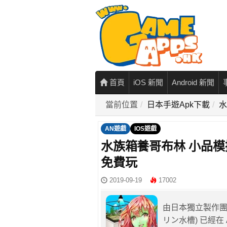
首頁
iOS 新聞
Android 新聞
當前位置
日本手遊Apk下載
水
AN遊戲
IOS遊戲
水族箱養哥布林 小品
免費玩
2019-09-19
17002
由日本獨立製作團隊
リン水槽) 已經在 A