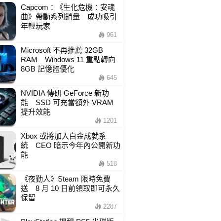
Capcom：《生化危機：安魂
曲》帶動系列銷量 成功吸引
年輕玩家
961
Microsoft 不再推薦 32GB
RAM Windows 11 重點轉向
8GB 記憶體優化
645
NVIDIA 傳研 GeForce 新功
能 SSD 可充當額外 VRAM
提升效能
1201
Xbox 或將加入白金成就系
統 CEO 暗示今年內公開新功
能
518
《夜勤人》Steam 限時免費
送 8 月 10 日前領取即可永久
保留
2287