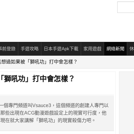
搜
尋
事前登錄
手遊攻略
日本手遊Apk下載
家用遊戲
網絡新聞
休
真想過如果被「獅吼功」打中會怎樣？
「獅吼功」打中會怎樣？
上有一個專門頻道叫Vsauce3，這個頻道的創建人專門以
那些出現在ACG動漫遊戲設定上的現實可行度，他
，現在就大家講解「獅吼功」的現實殺傷力吧。