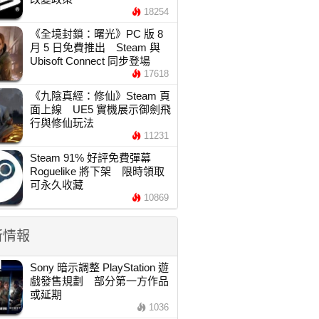
18254
《全境封鎖：曙光》PC 版 8
月 5 日免費推出 Steam 與
Ubisoft Connect 同步登場
17618
《九陰真經：修仙》Steam 頁
面上線 UE5 實機展示御劍飛
行與修仙玩法
11231
Steam 91% 好評免費彈幕
Roguelike 將下架 限時領取
可永久收藏
10869
新情報
Sony 暗示調整 PlayStation 遊
戲發售規劃 部分第一方作品
或延期
1036