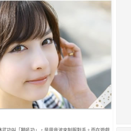
林武功叫「獅吼功」，是用音波來制服對手。而在遊戲