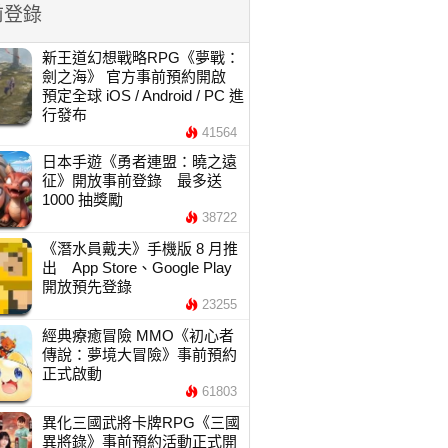
前登錄
新王道幻想戰略RPG《夢戰：
劍之海》 官方事前預約開啟
預定全球 iOS / Android / PC 進
行發布
41564
日本手遊《勇者連盟：曉之遠
征》開放事前登錄 最多送
1000 抽獎勵
38722
《潛水員戴夫》手機版 8 月推
出 App Store、Google Play
開放預先登錄
23255
經典療癒冒險 MMO《初心者
傳說：夢境大冒險》事前預約
正式啟動
61803
異化三國武將卡牌RPG《三國
異將錄》事前預約活動正式開