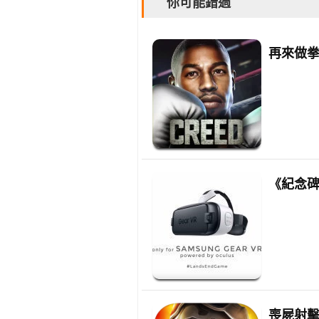
你可能錯過
再來做拳皇
《紀念碑
喪屍射擊大