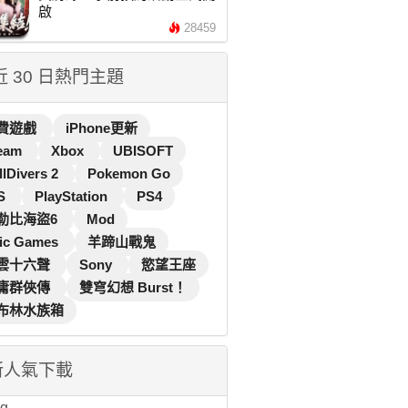
啟
28459
 近 30 日熱門主題
費遊戲
iPhone更新
eam
Xbox
UBISOFT
llDivers 2
Pokemon Go
S
PlayStation
PS4
勒比海盜6
Mod
ic Games
羊蹄山戰鬼
雲十六聲
Sony
慾望王座
庸群俠傳
雙穹幻想 Burst！
布林水族箱
新人氣下載
...