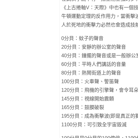
《上古捲軸V：天際》中也有一個
牛頓運動定理的反作用力，當衝擊
人於死地的衝擊力必然也會造成技
0分貝：蚊子的聲音
20分貝：安靜的辦公室的聲音
40分貝：鐘擺的聲音或是一般辦公
60分貝：平時人們講話的音量
80分貝：熱鬧街道上的聲音
100分貝：火車聲、警笛聲
120分貝：飛機的引擎聲，會令耳
145分貝：視線開始震顫
165分貝：鼓膜破裂
195分貝：成為衝擊波(即是真正的
1100分貝：可引致全宇宙毀滅