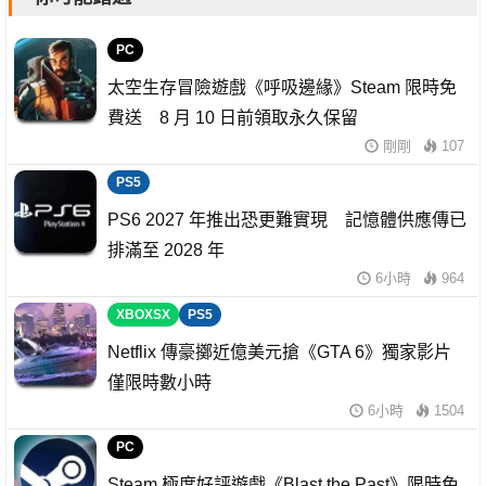
PC
太空生存冒險遊戲《呼吸邊緣》Steam 限時免
費送 8 月 10 日前領取永久保留
剛剛
107
PS5
PS6 2027 年推出恐更難實現 記憶體供應傳已
排滿至 2028 年
6小時
964
XBOXSX
PS5
Netflix 傳豪擲近億美元搶《GTA 6》獨家影片
僅限時數小時
6小時
1504
PC
Steam 極度好評遊戲《Blast the Past》限時免