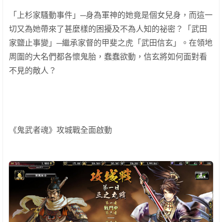
「上杉家騷動事件」─身為軍神的她竟是個女兒身，而這一
切又為她帶來了甚麼樣的困擾及不為人知的祕密？「武田
家鹽止事變」─繼承家督的甲斐之虎「武田信玄」。在領地
周圍的大名們都各懷鬼胎，蠢蠢欲動，信玄將如何面對看
不見的敵人？
《鬼武者魂》攻城戰全面啟動