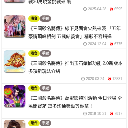
戰30萬現金挑戰來 襲
2025-04-28
6595
港台
手遊
《三國殺名將傳》線下見面會火熱來襲 「五年
豪情頂峰相劍 五載結義會」精彩不容錯過
2024-12-04
6775
港台
手遊
《三國殺名將傳》推出玉石鑲嵌功能 2.0新版本
多項新玩法介紹
2020-03-24
12831
港台
手遊
《三國殺名將傳》萬聖節特別活動 今日登場 全
民開寶箱 眾多珍稀獎勵等你拿！
2019-10-31
7917
港台
手遊