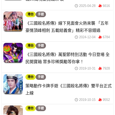
2025-04-28
6616
港台
手遊
《三國殺名將傳》線下見面會火熱來襲 「五年
豪情頂峰相劍 五載結義會」精彩不容錯過
2024-12-04
6784
港台
手遊
《三國殺名將傳》萬聖節特別活動 今日登場 全
民開寶箱 眾多珍稀獎勵等你拿！
2019-10-31
7928
港台
手遊
策略動作卡牌手遊《三國殺名將傳》雙平台正式
上線
2019-10-15
9552
港台
手遊