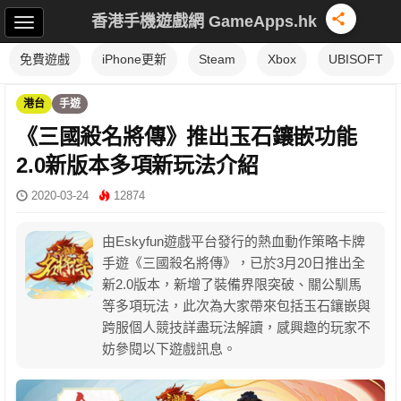
香港手機遊戲網 GameApps.hk
免費遊戲
iPhone更新
Steam
Xbox
UBISOFT
港台
手遊
《三國殺名將傳》推出玉石鑲嵌功能
2.0新版本多項新玩法介紹
2020-03-24
12874
由Eskyfun遊戲平台發行的熱血動作策略卡牌
手遊《三國殺名將傳》，已於3月20日推出全
新2.0版本，新增了裝備界限突破、關公馴馬
等多項玩法，此次為大家帶來包括玉石鑲嵌與
跨服個人競技詳盡玩法解讀，感興趣的玩家不
妨參閱以下遊戲訊息。