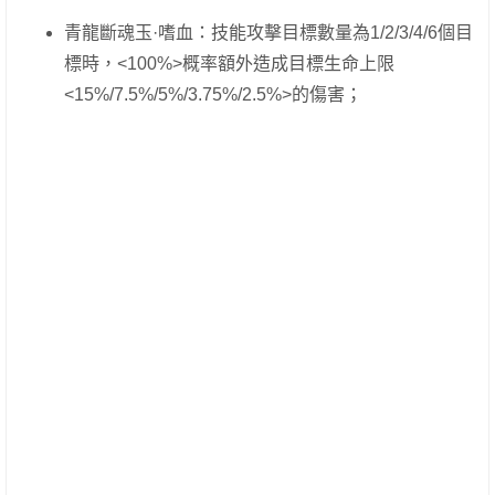
青龍斷魂玉·嗜血：技能攻擊目標數量為1/2/3/4/6個目
標時，<100%>概率額外造成目標生命上限
<15%/7.5%/5%/3.75%/2.5%>的傷害；