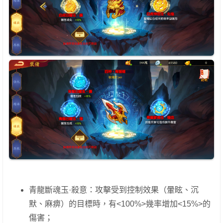
青龍斷魂玉·殺意：攻擊受到控制效果（暈眩、沉
默、麻痹）的目標時，有<100%>幾率增加<15%>的
傷害；