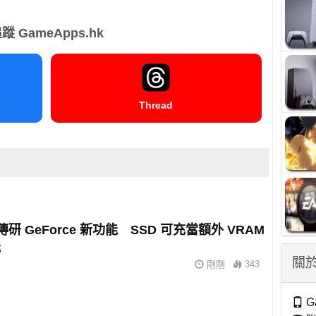
蹤 GameApps.hk
Thread
A 傳研 GeForce 新功能 SSD 可充當額外 VRAM
能
關於
剛剛
343
G