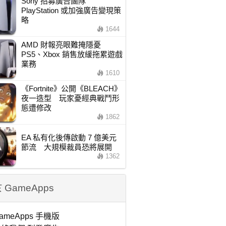
Sony 招募廣告團隊
PlayStation 或加強廣告變現策
略
1644
AMD 財報亮眼難掩隱憂
PS5、Xbox 銷售放緩拖累遊戲
業務
1610
《Fortnite》公開《BLEACH》
夜一造型 玩家憂經典戰鬥形
態遭修改
1862
EA 私有化後傳啟動 7 億美元
節流 大規模裁員恐將展開
1362
 GameApps
ameApps 手機版