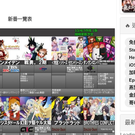
新番一覽表
🔥
免
St
He
iO
加
Ep
燕
金
哥
最
Loading