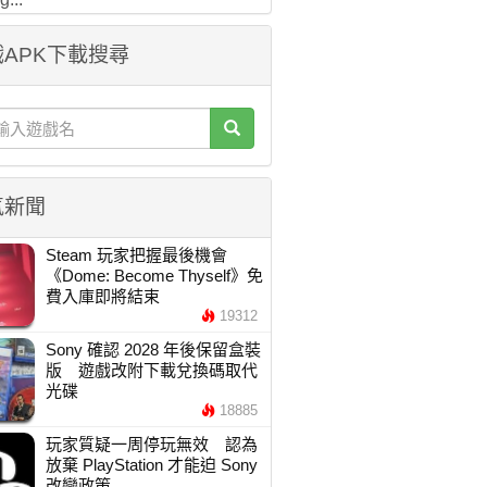
APK下載搜尋
氣新聞
Steam 玩家把握最後機會
《Dome: Become Thyself》免
費入庫即將結束
19312
Sony 確認 2028 年後保留盒裝
版 遊戲改附下載兌換碼取代
光碟
18885
玩家質疑一周停玩無效 認為
放棄 PlayStation 才能迫 Sony
改變政策