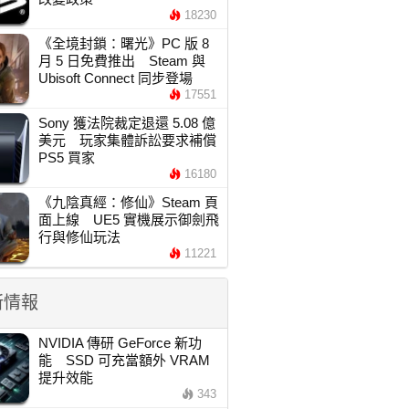
18230
《全境封鎖：曙光》PC 版 8
月 5 日免費推出 Steam 與
Ubisoft Connect 同步登場
17551
Sony 獲法院裁定退還 5.08 億
美元 玩家集體訴訟要求補償
PS5 買家
16180
《九陰真經：修仙》Steam 頁
面上線 UE5 實機展示御劍飛
行與修仙玩法
11221
新情報
NVIDIA 傳研 GeForce 新功
能 SSD 可充當額外 VRAM
提升效能
343