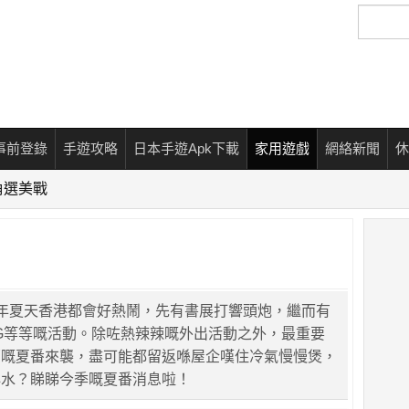
搜
尋
事前登錄
手遊攻略
日本手遊Apk下載
家用遊戲
網絡新聞
休
角選美戰
年夏天香港都會好熱鬧，先有書展打響頭炮，繼而有
G等等嘅活動。除咗熱辣辣嘅外出活動之外，最重要
部嘅夏番來襲，盡可能都留返喺屋企嘆住冷氣慢慢煲，
心水？睇睇今季嘅夏番消息啦！