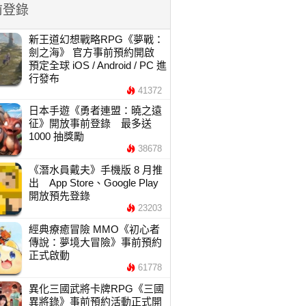
前登錄
新王道幻想戰略RPG《夢戰：
劍之海》 官方事前預約開啟
預定全球 iOS / Android / PC 進
行發布
41372
日本手遊《勇者連盟：曉之遠
征》開放事前登錄 最多送
1000 抽獎勵
38678
《潛水員戴夫》手機版 8 月推
出 App Store、Google Play
開放預先登錄
23203
經典療癒冒險 MMO《初心者
傳說：夢境大冒險》事前預約
正式啟動
61778
異化三國武將卡牌RPG《三國
異將錄》事前預約活動正式開