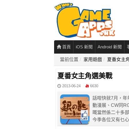
首頁
iOS 新聞
Android 新聞
當前位置
家用遊戲
夏番女主
夏番女主角選美戰
2013-06-24
6630
話咁快就7月，年
動漫展、CW同R
嘅當然係二十多
今季各位又有乜