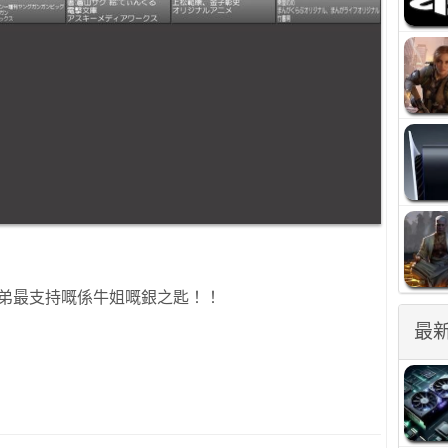
小弟最支持嘅係牛姐嘅銀之匙！！
最