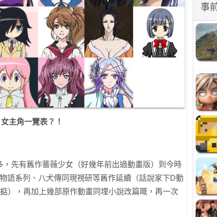
事
女主角一覽表？！
多，先有舊作薔薇少女（好幾年前出過動畫版）到今時
、物語系列、八犬傳同現視研等舊作延續（話說家下D動
得掂），再加上幾部原作動畫同埋小說改篇嘅，再一次