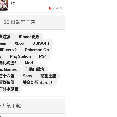
啟
28425
 近 30 日熱門主題
費遊戲
iPhone更新
eam
Xbox
UBISOFT
llDivers 2
Pokemon Go
S
PlayStation
PS4
勒比海盜6
Mod
ic Games
羊蹄山戰鬼
雲十六聲
Sony
慾望王座
庸群俠傳
雙穹幻想 Burst！
布林水族箱
新人氣下載
...