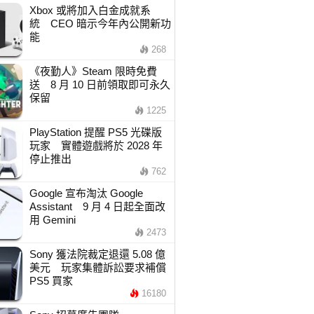
Xbox 或將加入白金成就系
統 CEO 暗示今年內公開新功
能
268
《夜勤人》Steam 限時免費
送 8 月 10 日前領取即可永久
保留
1225
PlayStation 提醒 PS5 光碟版
玩家 實體遊戲將於 2028 年
停止推出
762
Google 宣布淘汰 Google
Assistant 9 月 4 日起全面改
用 Gemini
2473
Sony 獲法院裁定退還 5.08 億
美元 玩家集體訴訟要求補償
PS5 買家
16180