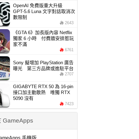
OpenAI 免費版重大升級
GPT-5.6 Luna 文字對話取消次
數限制
2643
《GTA 6》加長版內容 Netflix
獨家 6 小時 付費牆安排惹玩
家不滿
6761
Sony 擬增加 PlayStation 廣告
曝光 第三方品牌或進駐平台
2707
GIGABYTE RTX 50 為 16-pin
接口加主動散熱 唯獨 RTX
5090 沒有
7423
 GameApps
ameApps 手機版