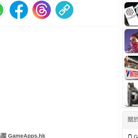
關於
蹤 GameApps.hk
G