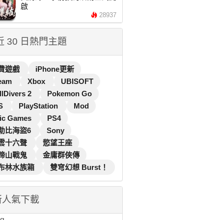
啟
28937
 近 30 日熱門主題
費遊戲
iPhone更新
eam
Xbox
UBISOFT
llDivers 2
Pokemon Go
S
PlayStation
Mod
ic Games
PS4
勒比海盜6
Sony
雲十六聲
慾望王座
蹄山戰鬼
金庸群俠傳
布林水族箱
雙穹幻想 Burst！
新人氣下載
...