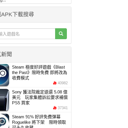
APK下載搜尋
氣新聞
Steam 極度好評遊戲《Blast
the Past》限時免費 即將改為
收費模式
40982
Sony 獲法院裁定退還 5.08 億
美元 玩家集體訴訟要求補償
PS5 買家
37341
Steam 91% 好評免費彈幕
Roguelike 將下架 限時領取
可永久收藏