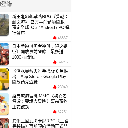
前登錄
新王道幻想戰略RPG《夢戰：
劍之海》 官方事前預約開啟
預定全球 iOS / Android / PC 進
行發布
46837
日本手遊《勇者連盟：曉之遠
征》開放事前登錄 最多送
1000 抽獎勵
39245
《潛水員戴夫》手機版 8 月推
出 App Store、Google Play
開放預先登錄
23949
經典療癒冒險 MMO《初心者
傳說：夢境大冒險》事前預約
正式啟動
62251
異化三國武將卡牌RPG《三國
異將錄》事前預約活動正式開