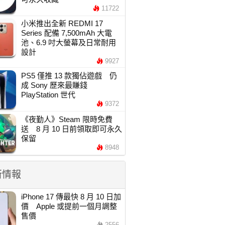
11722
小米推出全新 REDMI 17
Series 配備 7,500mAh 大電
池、6.9 吋大螢幕及日常耐用
設計
9927
PS5 僅推 13 款獨佔遊戲 仍
成 Sony 歷來最賺錢
PlayStation 世代
9372
《夜勤人》Steam 限時免費
送 8 月 10 日前領取即可永久
保留
8948
新情報
iPhone 17 傳最快 8 月 10 日加
價 Apple 或提前一個月調整
售價
2556