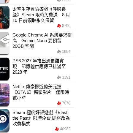
太空生存冒險遊戲《呼吸邊
緣》Steam 限時免費送 8 月
10 日前領取永久保留
8790
Google Chrome AI 系統要求提
高 Gemini Nano 要預留
20GB 空間
1954
PS6 2027 年推出恐更難實
現 記憶體供應傳已排滿至
2028 年
3391
Netflix 傳豪擲近億美元搶
《GTA 6》獨家影片 僅限時
數小時
7070
Steam 極度好評遊戲《Blast
the Past》限時免費 即將改為
收費模式
40982