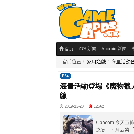
首頁
iOS 新聞
Android 新聞
當前位置
家用遊戲
海量活動登
PS4
海量活動登場《魔物獵人
線
2019-12-20
12562
Capcom 今天
之宴」、月辰祭