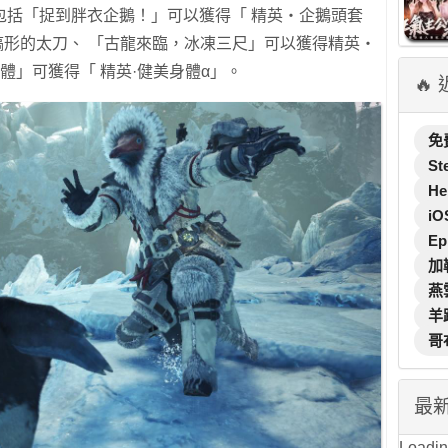
包括「捉到胖衣企鵝！」可以獲得「 精英‧企鵝頭套
鎬形的太刀、 「古龍來臨，冰凍三尺」可以獲得精英‧
體」可獲得「 精英·健美身體α」。
🔥
免
St
He
iO
Ep
加
燕
羊
哥
最
Loading