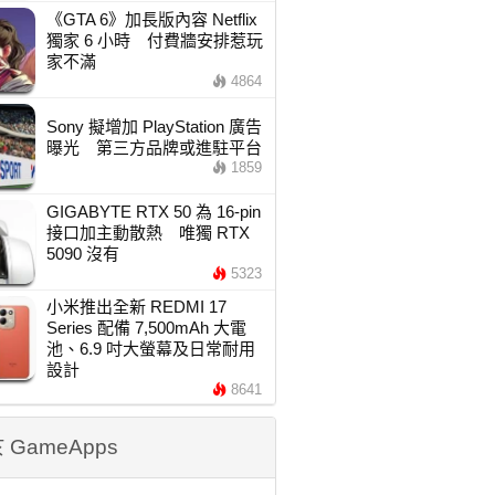
《GTA 6》加長版內容 Netflix
獨家 6 小時 付費牆安排惹玩
家不滿
4864
Sony 擬增加 PlayStation 廣告
曝光 第三方品牌或進駐平台
1859
GIGABYTE RTX 50 為 16-pin
接口加主動散熱 唯獨 RTX
5090 沒有
5323
小米推出全新 REDMI 17
Series 配備 7,500mAh 大電
池、6.9 吋大螢幕及日常耐用
設計
8641
 GameApps