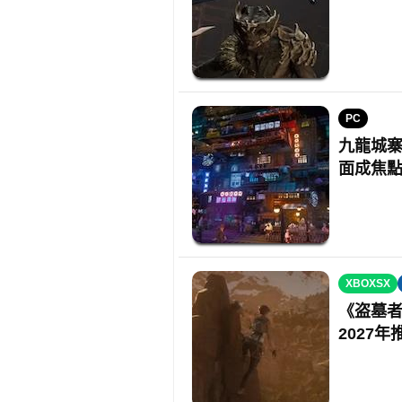
PC
九龍城寨動
面成焦
XBOXSX
《盗墓者
2027年