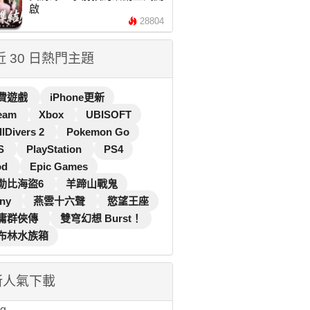
啟
28804
 近 30 日熱門主題
費遊戲
iPhone更新
eam
Xbox
UBISOFT
llDivers 2
Pokemon Go
S
PlayStation
PS4
od
Epic Games
勒比海盜6
羊蹄山戰鬼
ny
燕雲十六聲
慾望王座
庸群俠傳
雙穹幻想 Burst！
布林水族箱
新人氣下載
...