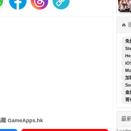
🔥
免
St
He
iO
M
加
So
金
哥
最
蹤 GameApps.hk
Loading