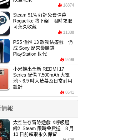
18874
Steam 91% 好評免費彈幕
Roguelike 將下架 限時領取
可永久收藏
11388
PS5 僅推 13 款獨佔遊戲 仍
成 Sony 歷來最賺錢
PlayStation 世代
9299
小米推出全新 REDMI 17
Series 配備 7,500mAh 大電
池、6.9 吋大螢幕及日常耐用
設計
8641
新情報
太空生存冒險遊戲《呼吸邊
緣》Steam 限時免費送 8 月
10 日前領取永久保留
696