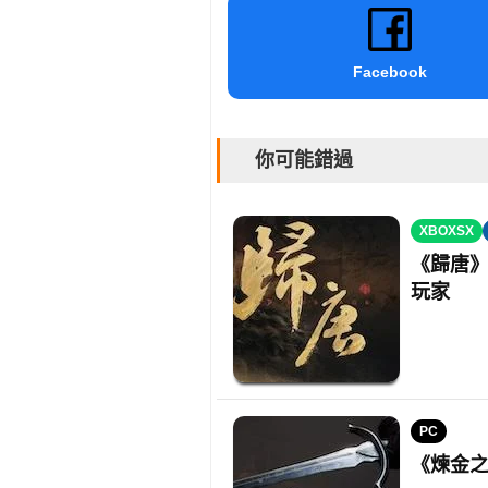
Facebook
你可能錯過
XBOXSX
《歸唐》
玩家
PC
《煉金