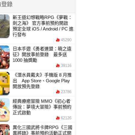
前登錄
新王道幻想戰略RPG《夢戰：
劍之海》 官方事前預約開啟
預定全球 iOS / Android / PC 進
行發布
45290
日本手遊《勇者連盟：曉之遠
征》開放事前登錄 最多送
1000 抽獎勵
39116
《潛水員戴夫》手機版 8 月推
出 App Store、Google Play
開放預先登錄
23786
經典療癒冒險 MMO《初心者
傳說：夢境大冒險》事前預約
正式啟動
62126
異化三國武將卡牌RPG《三國
異將錄》事前預約活動正式開