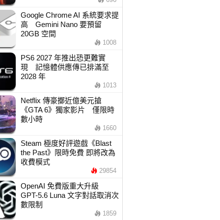
Google Chrome AI 系統要求提
高 Gemini Nano 要預留
20GB 空間
1008
PS6 2027 年推出恐更難實
現 記憶體供應傳已排滿至
2028 年
1013
Netflix 傳豪擲近億美元搶
《GTA 6》獨家影片 僅限時
數小時
1660
Steam 極度好評遊戲《Blast
the Past》限時免費 即將改為
收費模式
29854
OpenAI 免費版重大升級
GPT-5.6 Luna 文字對話取消次
數限制
1859