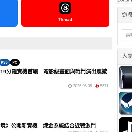
遊戲
Thread
人
PS5
PC
19分鐘實機首曝 電影級畫面與戰鬥演出震撼
2026-06-08
5871
之境》公開新實機 煉金系統結合近戰激鬥