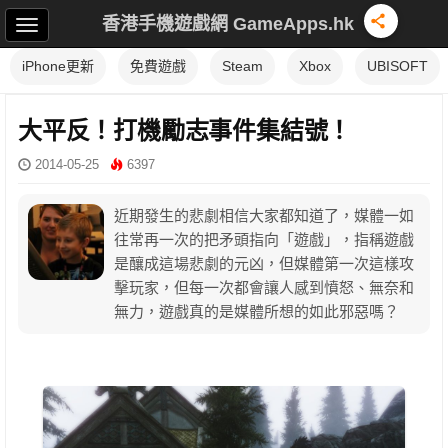
香港手機遊戲網 GameApps.hk
iPhone更新
免費遊戲
Steam
Xbox
UBISOFT
大平反！打機勵志事件集結號！
2014-05-25
6397
近期發生的悲劇相信大家都知道了，媒體一如
往常再一次的把矛頭指向「遊戲」，指稱遊戲
是釀成這場悲劇的元凶，但媒體第一次這樣攻
擊玩家，但每一次都會讓人感到憤怒、無奈和
無力，遊戲真的是媒體所想的如此邪惡嗎？