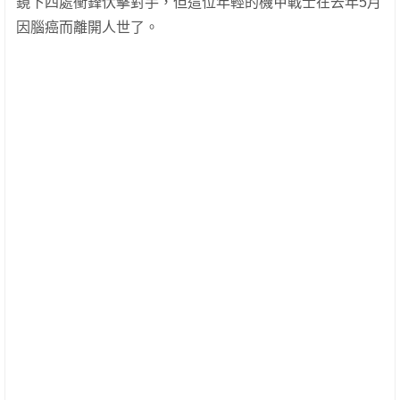
鏡下四處衝鋒伏擊對手，但這位年輕的機甲戰士在去年5月
因腦癌而離開人世了。