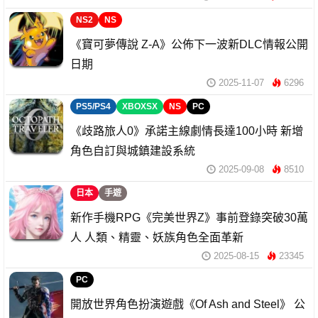
NS2
NS
《寶可夢傳說 Z-A》公佈下一波新DLC情報公開
日期
2025-11-07
6296
PS5/PS4
XBOXSX
NS
PC
《歧路旅人0》承諾主線劇情長達100小時 新增
角色自訂與城鎮建設系統
2025-09-08
8510
日本
手遊
新作手機RPG《完美世界Z》事前登錄突破30萬
人 人類、精靈、妖族角色全面革新
2025-08-15
23345
PC
開放世界角色扮演遊戲《Of Ash and Steel》 公