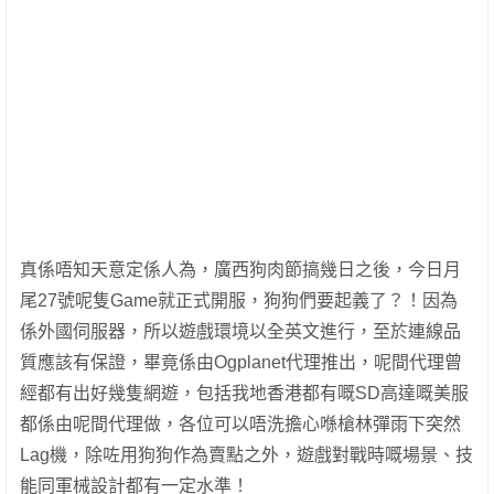
真係唔知天意定係人為，廣西狗肉節搞幾日之後，今日月
尾27號呢隻Game就正式開服，狗狗們要起義了？！因為
係外國伺服器，所以遊戲環境以全英文進行，至於連線品
質應該有保證，畢竟係由Ogplanet代理推出，呢間代理曾
經都有出好幾隻網遊，包括我地香港都有嘅SD高達嘅美服
都係由呢間代理做，各位可以唔洗擔心喺槍林彈雨下突然
Lag機，除咗用狗狗作為賣點之外，遊戲對戰時嘅場景、技
能同軍械設計都有一定水準！