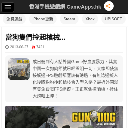
香港手機遊戲網 GameApps.hk
免費遊戲
iPhone更新
Steam
Xbox
UBISOFT
當狗隻們拎起槍械...
2013-06-27
7421
成日聽到有人話外國Game好血腥暴力，其實
中國一次狗肉節就已經證明一切，大家即使無
接觸過FPS遊戲都應該有聽過，有無諗過擬人
化後嘅狗狗拎起槍枝會入型入格？最近外國就
有隻免費嘅FPS網遊，正正就係揸晒槍，拎住
大炮咁上陣！