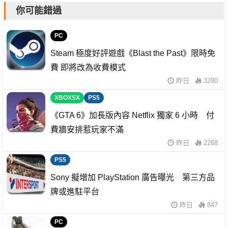
你可能錯過
PC
Steam 極度好評遊戲《Blast the Past》限時免
費 即將改為收費模式
昨日
3290
XBOXSX
PS5
《GTA 6》加長版內容 Netflix 獨家 6 小時 付
費牆安排惹玩家不滿
昨日
2268
PS5
Sony 擬增加 PlayStation 廣告曝光 第三方品
牌或進駐平台
昨日
847
PC