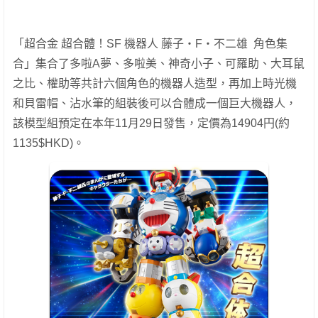
「超合金 超合體！SF 機器人 藤子・F・不二雄 角色集
合」集合了多啦A夢、多啦美、神奇小子、可羅助、大耳鼠
之比、權助等共計六個角色的機器人造型，再加上時光機
和貝雷帽、沾水筆的組裝後可以合體成一個巨大機器人，
該模型組預定在本年11月29日發售，定價為14904円(約
1135$HKD)。