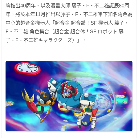
牌推出40周年、以及漫畫大師 藤子・F・不二雄誕辰80周
年，將於本年11月推出以藤子・F・不二雄筆下知名角色為
中心的超合金機器人「超合金 超合體！SF 機器人 藤子・
F・不二雄 角色集合（超合金 超合体！SF ロボット 藤
子・F・不二雄キャラクターズ）」。