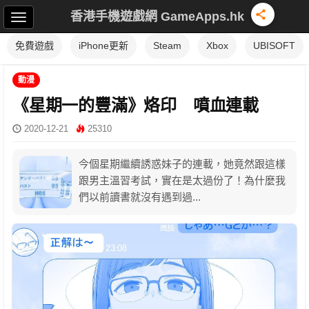
香港手機遊戲網 GameApps.hk
免費遊戲
iPhone更新
Steam
Xbox
UBISOFT
動漫
《星期一的豐滿》烙印 噴血連載
2020-12-21
25310
今個星期繼續誘惑妹子的連載，她竟然跟這樣
跟男主溫習考試，實在是太過份了！為什麼我
們以前讀書就沒有遇到過...