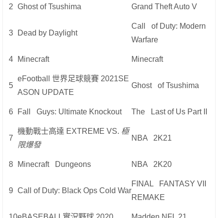
2
Ghost of Tsushima
Grand Theft Auto V
Call of Duty: Modern
3
Dead by Daylight
Warfare
4
Minecraft
Minecraft
eFootball 世界足球競賽 2021SE
5
Ghost of Tsushima
ASON UPDATE
6
Fall Guys: Ultimate Knockout
The Last of Us Part II
機動戰士高達 EXTREME VS.
極
7
NBA 2K21
限爆發
8
Minecraft Dungeons
NBA 2K20
FINAL FANTASY VII
9
Call of Duty: Black Ops Cold War
REMAKE
10
eBASEBALL實況野球 2020
Madden NFL 21