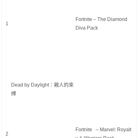
Fortnite – The Diamond
1
Diva Pack
Dead by Daylight：親人的束
縛
Fortnite – Marvel: Royalt
2