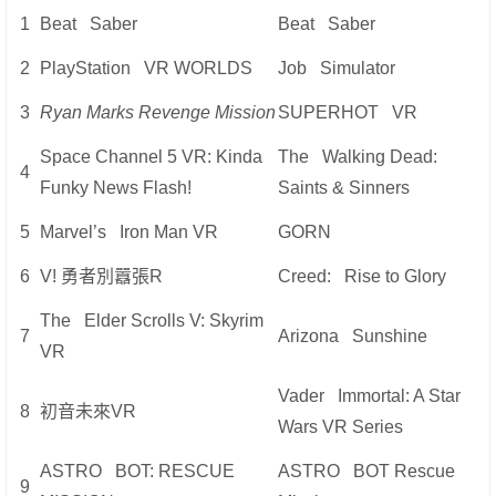
1
Beat Saber
Beat Saber
2
PlayStation VR WORLDS
Job Simulator
3
Ryan Marks Revenge Mission
SUPERHOT VR
Space Channel 5 VR: Kinda
The Walking Dead:
4
Funky News Flash!
Saints & Sinners
5
Marvel’s Iron Man VR
GORN
6
V! 勇者別囂張R
Creed: Rise to Glory
The Elder Scrolls V: Skyrim
7
Arizona Sunshine
VR
Vader Immortal: A Star
8
初音未來VR
Wars VR Series
ASTRO BOT: RESCUE
ASTRO BOT Rescue
9