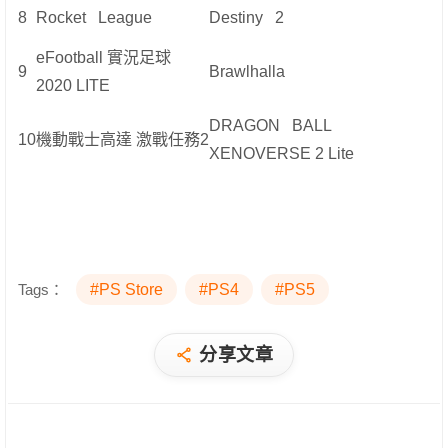
8
Rocket League
Destiny 2
eFootball 實況足球
9
Brawlhalla
2020 LITE
DRAGON BALL
10
機動戰士高達 激戰任務2
XENOVERSE 2 Lite
Tags：
#PS Store
#PS4
#PS5
分享文章