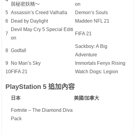
與秘密妖精～
on
5
Assassin’s Creed Valhalla
Demon’s Souls
6
Dead by Daylight
Madden NFL 21
Devil May Cry 5 Special Editi
7
FIFA 21
on
Sackboy: A Big
8
Godfall
Adventure
9
No Man’s Sky
Immortals Fenyx Rising
10
FIFA 21
Watch Dogs: Legion
PlayStation 5 追加內容
日本
美國/加拿大
Fortnite – The Diamond Diva
Pack