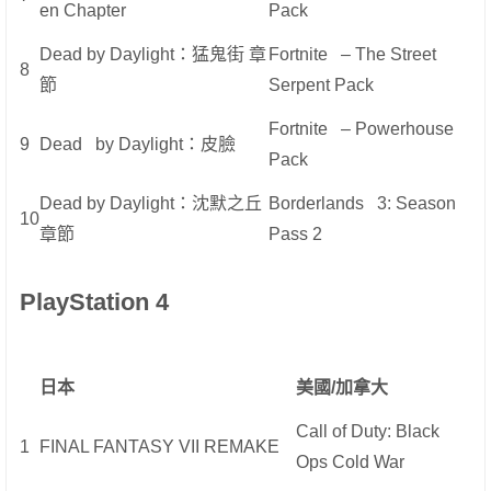
en Chapter
Pack
Dead by Daylight：猛鬼街 章
Fortnite – The Street
8
節
Serpent Pack
Fortnite – Powerhouse
9
Dead by Daylight：皮臉
Pack
Dead by Daylight：沈默之丘
Borderlands 3: Season
10
章節
Pass 2
PlayStation 4
日本
美國/加拿大
Call of Duty: Black
1
FINAL FANTASY VII REMAKE
Ops Cold War