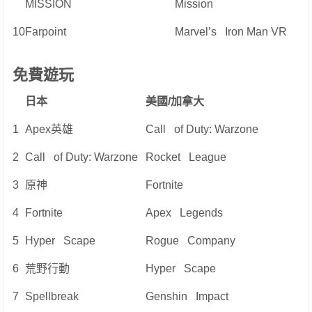
MISSION
Mission
10
Farpoint
Marvel’s Iron Man VR
免費遊玩
日本
美國
/
加拿大
1
Apex英雄
Call of Duty: Warzone
2
Call of Duty: Warzone
Rocket League
3
原神
Fortnite
4
Fortnite
Apex Legends
5
Hyper Scape
Rogue Company
6
荒野行動
Hyper Scape
7
Spellbreak
Genshin Impact