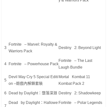
y & Warriors Pack
Fortnite – Marvel: Royalty &
3
Destiny 2: Beyond Light
Warriors Pack
Fortnite – The Last
4
Fortnite – Powerhouse Pack
Laugh Bundle
Devil May Cry 5 Special Editi
Mortal Kombat 11
5
on –遊戲內解鎖套裝
Kombat Pack 2
6
Dead by Daylight：墮落深淵
Destiny 2: Shadowkeep
Dead by Daylight：Hallowe
Fortnite – Polar Legends
7