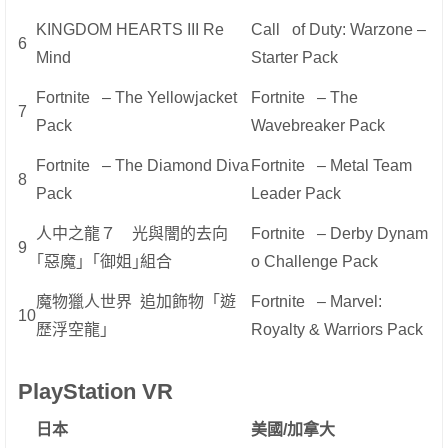
KINGDOM HEARTS III Re
Call of Duty: Warzone –
6
Mind
Starter Pack
Fortnite – The Yellowjacket
Fortnite – The
7
Pack
Wavebreaker Pack
Fortnite – The Diamond Diva
Fortnite – Metal Team
8
Pack
Leader Pack
人中之龍７ 光與闇的去向
Fortnite – Derby Dynam
9
｢惡魔｣「御姐｣組合
o Challenge Pack
魔物獵人世界 追加飾物「遊
Fortnite – Marvel:
10
歷浮空龍」
Royalty & Warriors Pack
PlayStation VR
日本
美國
/
加拿大