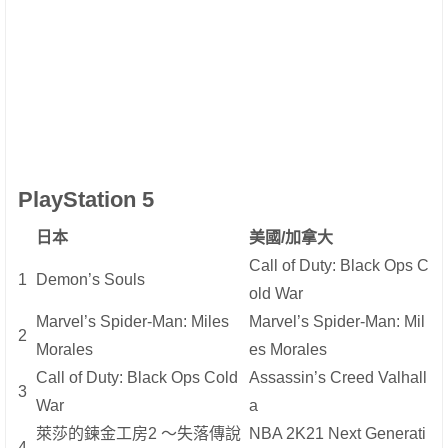
PlayStation 5
日本
美國/加拿大
Call of Duty: Black Ops C
1
Demon’s Souls
old War
Marvel’s Spider-Man: Miles
Marvel’s Spider-Man: Mil
2
Morales
es Morales
Call of Duty: Black Ops Cold
Assassin’s Creed Valhall
3
War
a
萊莎的鍊金工房2 ～失落傳說
NBA 2K21 Next Generati
4