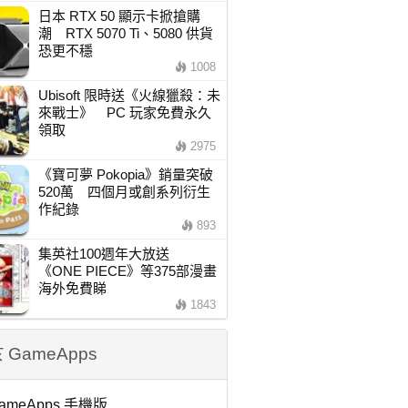
日本 RTX 50 顯示卡掀搶購
潮 RTX 5070 Ti、5080 供貨
恐更不穩
1008
Ubisoft 限時送《火線獵殺：未
來戰士》 PC 玩家免費永久
領取
2975
《寶可夢 Pokopia》銷量突破
520萬 四個月或創系列衍生
作紀錄
893
集英社100週年大放送
《ONE PIECE》等375部漫畫
海外免費睇
1843
 GameApps
ameApps 手機版