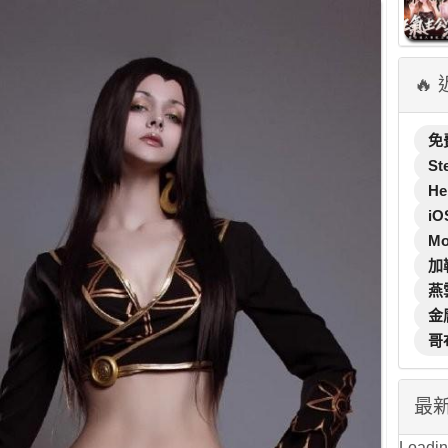
🔥
免
St
He
iO
M
加
燕
金
哥
最
Loading