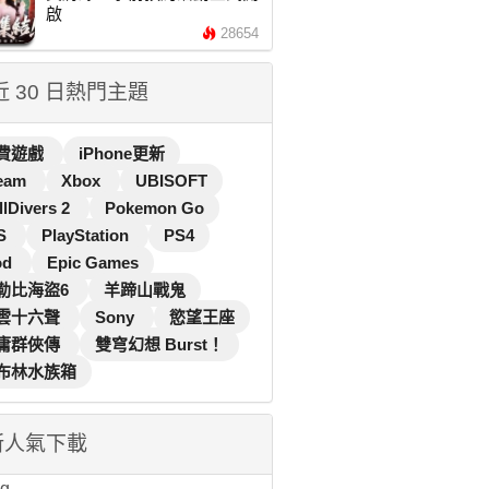
啟
28654
 近 30 日熱門主題
費遊戲
iPhone更新
eam
Xbox
UBISOFT
llDivers 2
Pokemon Go
S
PlayStation
PS4
od
Epic Games
勒比海盜6
羊蹄山戰鬼
雲十六聲
Sony
慾望王座
庸群俠傳
雙穹幻想 Burst！
布林水族箱
新人氣下載
...