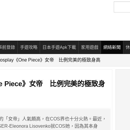
搜
尋
事前登錄
手遊攻略
日本手遊Apk下載
家用遊戲
網絡新聞
休
splay《One Piece》女帝 比例完美的極致身高
ne Piece》女帝 比例完美的極致身
e》中的「女帝」人氣頗高，在COS界也十分火熱。最近，
-Eleonora Lisovenko就COS她，因為其本身