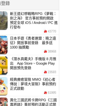
前登錄
新王道幻想戰略RPG《夢戰：
劍之海》 官方事前預約開啟
預定全球 iOS / Android / PC 進
行發布
43770
日本手遊《勇者連盟：曉之遠
征》開放事前登錄 最多送
1000 抽獎勵
38968
《潛水員戴夫》手機版 8 月推
出 App Store、Google Play
開放預先登錄
23593
經典療癒冒險 MMO《初心者
傳說：夢境大冒險》事前預約
正式啟動
61995
異化三國武將卡牌RPG《三國
異將錄》事前預約活動正式開