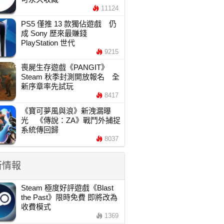
11124
PS5 僅推 13 款獨佔遊戲 仍
成 Sony 歷來最賺錢
PlayStation 世代
9215
喪屍生存遊戲《PANGIT》
Steam 秋季封測開放報名 全
新序章率先試玩
8417
《寶可夢風與浪》新洩漏曝
光 《傳說：ZA》戰鬥外捕捉
系統傳回歸
8037
新情報
Steam 極度好評遊戲《Blast
the Past》限時免費 即將改為
收費模式
1369