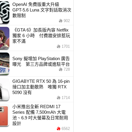
OpenAI 免費版重大升級
GPT-5.6 Luna 文字對話取消次
數限制
902
《GTA 6》加長版內容 Netflix
獨家 6 小時 付費牆安排惹玩
家不滿
1701
Sony 擬增加 PlayStation 廣告
曝光 第三方品牌或進駐平台
728
GIGABYTE RTX 50 為 16-pin
接口加主動散熱 唯獨 RTX
5090 沒有
1714
小米推出全新 REDMI 17
Series 配備 7,500mAh 大電
池、6.9 吋大螢幕及日常耐用
設計
6562