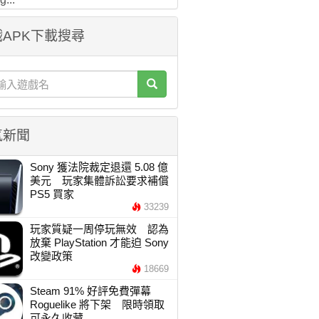
APK下載搜尋
氣新聞
Sony 獲法院裁定退還 5.08 億
美元 玩家集體訴訟要求補償
PS5 買家
33239
玩家質疑一周停玩無效 認為
放棄 PlayStation 才能迫 Sony
改變政策
18669
Steam 91% 好評免費彈幕
Roguelike 將下架 限時領取
可永久收藏