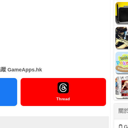
蹤 GameApps.hk
Thread
關於
G