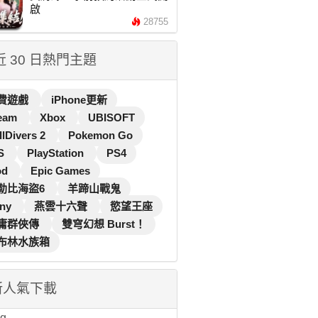
啟
28755
 近 30 日熱門主題
費遊戲
iPhone更新
eam
Xbox
UBISOFT
llDivers 2
Pokemon Go
S
PlayStation
PS4
od
Epic Games
勒比海盜6
羊蹄山戰鬼
ny
燕雲十六聲
慾望王座
庸群俠傳
雙穹幻想 Burst！
布林水族箱
新人氣下載
...