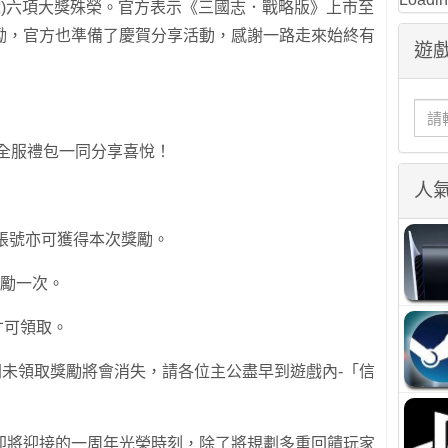
戲)六項大獎殊榮。官方表示《三國志．戰略版》上市至
勵，官方也準備了慶賀分享活動，感謝一路走來始終有
遊戲
銖全服禮包一同分享喜悅！
人
新手帳號亦可獲得本次獎勵。
獎勵一次。
才可領取。
間未領取獎勵將會消失，請各位主公盡早到遊戲內-「信
即將迎接的一周年光榮時刻，除了將規劃多重回饋玩家