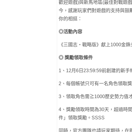
歡迎遊戲)與新馬地區(最佳對戰遊
今，感謝玩家們對遊戲的支持與鼓
你的相挺：
◎活動內容
《三國志・戰略版》獻上1000金
◎ 獎勵領取條件
1、12月6日23:59:59前創建的
2、每個帳號只可有一名角色領取
3、領取角色需≧1000歷史勢力值
4、獎勵領取時間為30天，超過時
件」領取獎勵。SSSS
同時，官方團隊也請玩家期待，在