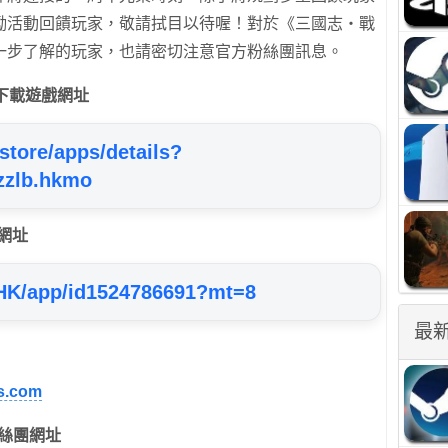
勵活動回饋玩家，敬請拭目以待喔！對於《三國志・戰
一步了解的玩家，也請密切注意官方粉絲團訊息。
y下載遊戲網址
store/apps/details?
zzlb.hkmo
網址
/HK/app/id1524786691?mt=8
最
s.com
粉絲團網址