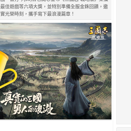
ay 2021最佳遊戲等六項大獎，並特別準備全服金銖回饋，邀
真實光榮時刻，攜手寫下最浪漫篇章！