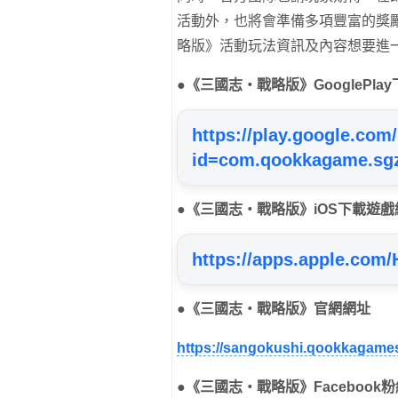
活動外，也將會準備多項豐富的獎
略版》活動玩法資訊及內容想要進
●《三國志・戰略版》GooglePla
https://play.google.com/
id=com.qookkagame.sg
●《三國志・戰略版》iOS下載遊戲
https://apps.apple.com
●《三國志・戰略版》官網網址
https://sangokushi.qookkagame
●《三國志・戰略版》Facebook