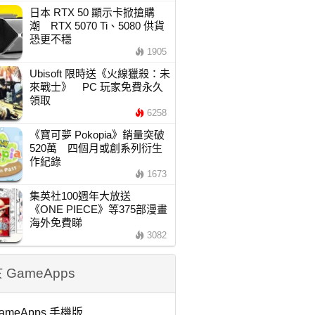
日本 RTX 50 顯示卡掀搶購
潮 RTX 5070 Ti、5080 供貨
恐更不穩
1905
Ubisoft 限時送《火線獵殺：未
來戰士》 PC 玩家免費永久
領取
6258
《寶可夢 Pokopia》銷量突破
520萬 四個月或創系列衍生
作紀錄
1673
集英社100週年大放送
《ONE PIECE》等375部漫畫
海外免費睇
3082
 GameApps
ameApps 手機版