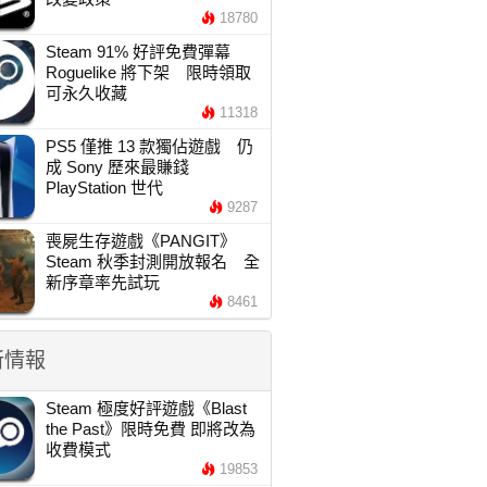
18780
Steam 91% 好評免費彈幕
Roguelike 將下架 限時領取
可永久收藏
11318
PS5 僅推 13 款獨佔遊戲 仍
成 Sony 歷來最賺錢
PlayStation 世代
9287
喪屍生存遊戲《PANGIT》
Steam 秋季封測開放報名 全
新序章率先試玩
8461
新情報
Steam 極度好評遊戲《Blast
the Past》限時免費 即將改為
收費模式
19853