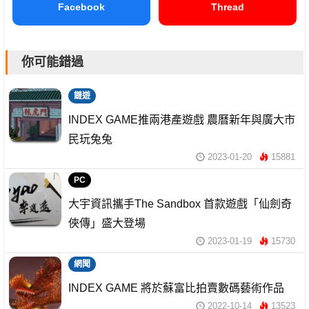
Facebook
Thread
你可能錯過
鏈遊
INDEX GAME推兩港產遊戲 農曆新年與廣大市
民玩兔兔
2023-01-20
15881
PC
大宇資訊攜手The Sandbox 首款遊戲「仙劍奇
俠傳」盛大登場
2023-01-19
15730
網聞
INDEX GAME 將於蘇富比拍賣數碼藝術作品
2022-10-14
13523