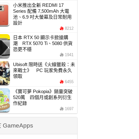
小米推出全新 REDMI 17
Series 配備 7,500mAh 大電
池、6.9 吋大螢幕及日常耐用
設計
8212
日本 RTX 50 顯示卡掀搶購
潮 RTX 5070 Ti、5080 供貨
恐更不穩
1941
Ubisoft 限時送《火線獵殺：未
來戰士》 PC 玩家免費永久
領取
6455
《寶可夢 Pokopia》銷量突破
520萬 四個月或創系列衍生
作紀錄
1697
 GameApps