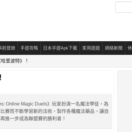
搜
尋
事前登錄
手遊攻略
日本手遊Apk下載
家用遊戲
網絡新聞
休
《哈里波特》！
！
ages: Online Magic Duels》玩家扮演一名魔法學徒，為
的比賽而不斷學習新的法術，製作各種魔法藥品，讓自
，再進一步成為聯盟賽的勝利者！