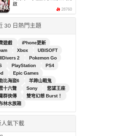
啟
28760
 近 30 日熱門主題
費遊戲
iPhone更新
eam
Xbox
UBISOFT
llDivers 2
Pokemon Go
S
PlayStation
PS4
od
Epic Games
勒比海盜6
羊蹄山戰鬼
雲十六聲
Sony
慾望王座
庸群俠傳
雙穹幻想 Burst！
布林水族箱
新人氣下載
...