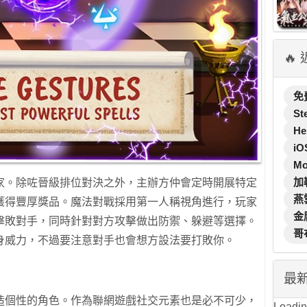
🔥
免
St
He
iO
M
加
家。除咗晉級排位對決之外，主辦方仲會定時開展特定
燕
獲得豐厚獎品。魔法對戰採用第一人稱視角進行，玩家
金
擊敗對手，同時針對對方攻擊做出防禦、躲避等選擇。
哥
身威力，不過要注意對手也會想方設法要打敗你。
最
造個性的角色。作為聯網遊戲社交元素也是必不可少，
Loading