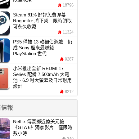
18796
Steam 91% 好評免費彈幕
Roguelike 將下架 限時領取
可永久收藏
11324
PS5 僅推 13 款獨佔遊戲 仍
成 Sony 歷來最賺錢
PlayStation 世代
9287
小米推出全新 REDMI 17
Series 配備 7,500mAh 大電
池、6.9 吋大螢幕及日常耐用
設計
8212
新情報
Netflix 傳豪擲近億美元搶
《GTA 6》獨家影片 僅限時
數小時
349