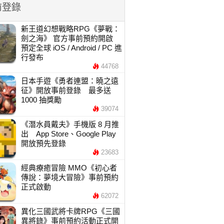
前登錄
新王道幻想戰略RPG《夢戰：
劍之海》 官方事前預約開啟
預定全球 iOS / Android / PC 進
行發布
44768
日本手遊《勇者連盟：曉之遠
征》開放事前登錄 最多送
1000 抽獎勵
39074
《潛水員戴夫》手機版 8 月推
出 App Store、Google Play
開放預先登錄
23683
經典療癒冒險 MMO《初心者
傳說：夢境大冒險》事前預約
正式啟動
62072
異化三國武將卡牌RPG《三國
異將錄》事前預約活動正式開