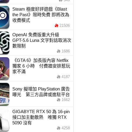
Steam 極度好評遊戲《Blast
the Past》限時免費 即將改為
收費模式
21506
OpenAI 免費版重大升級
GPT-5.6 Luna 文字對話取消次
數限制
1686
《GTA 6》加長版內容 Netflix
獨家 6 小時 付費牆安排惹玩
家不滿
4187
Sony 擬增加 PlayStation 廣告
曝光 第三方品牌或進駐平台
1662
GIGABYTE RTX 50 為 16-pin
接口加主動散熱 唯獨 RTX
5090 沒有
4258