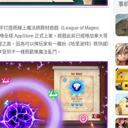
事
ios聯手打造既線上魔法師題材遊戲《League of Mages:
7月11日喺全球 AppStore 正式上架。遊戲此前已經喺加拿大等
當之高，因為可以俾玩家有一種扮《哈里波特》既快感!
享受到不一樣既歡樂魔法亂鬥。