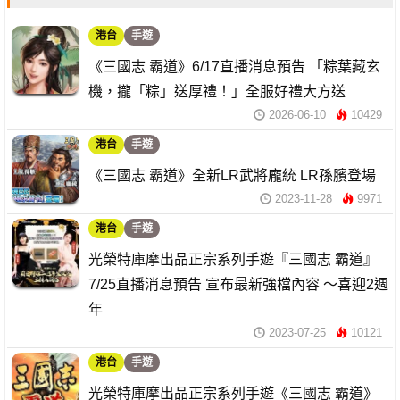
港台
手遊
《三國志 霸道》6/17直播消息預告 「粽葉藏玄
機，攏「粽」送厚禮！」全服好禮大方送
2026-06-10
10429
港台
手遊
《三國志 霸道》全新LR武將龐統 LR孫臏登場
2023-11-28
9971
港台
手遊
光榮特庫摩出品正宗系列手遊『三國志 霸道』
7/25直播消息預告 宣布最新強檔內容 ～喜迎2週
年
2023-07-25
10121
港台
手遊
光榮特庫摩出品正宗系列手遊《三國志 霸道》