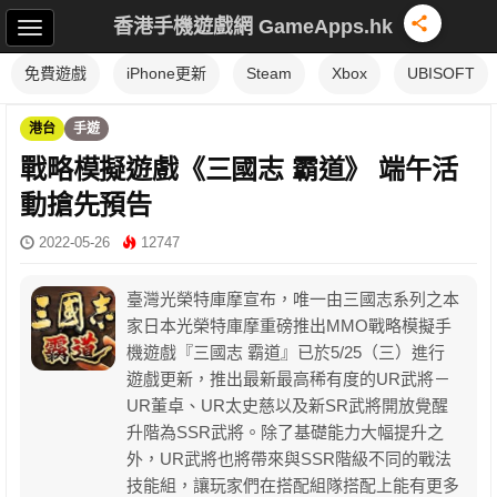
香港手機遊戲網 GameApps.hk
免費遊戲
iPhone更新
Steam
Xbox
UBISOFT
港台
手遊
戰略模擬遊戲《三國志 霸道》 端午活
動搶先預告
2022-05-26
12747
臺灣光榮特庫摩宣布，唯一由三國志系列之本
家日本光榮特庫摩重磅推出MMO戰略模擬手
機遊戲『三國志 霸道』已於5/25（三）進行
遊戲更新，推出最新最高稀有度的UR武將－
UR董卓、UR太史慈以及新SR武將開放覺醒
升階為SSR武將。除了基礎能力大幅提升之
外，UR武將也將帶來與SSR階級不同的戰法
技能組，讓玩家們在搭配組隊搭配上能有更多