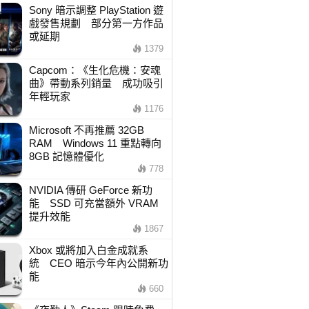
Sony 暗示調整 PlayStation 遊
戲發售規劃 部分第一方作品
或延期
1379
Capcom：《生化危機：安魂
曲》帶動系列銷量 成功吸引
年輕玩家
1176
Microsoft 不再推薦 32GB
RAM Windows 11 重點轉向
8GB 記憶體優化
778
NVIDIA 傳研 GeForce 新功
能 SSD 可充當額外 VRAM
提升效能
1867
Xbox 或將加入白金成就系
統 CEO 暗示今年內公開新功
能
660