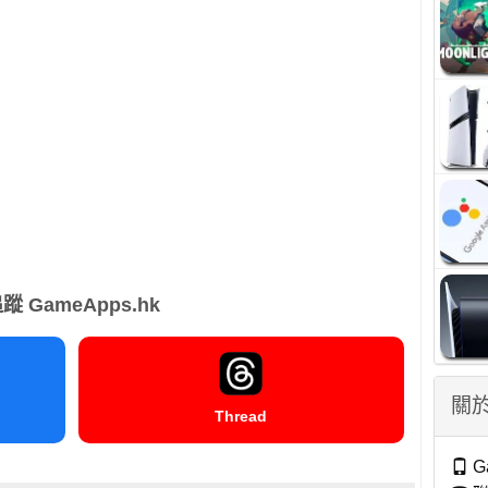
蹤 GameApps.hk
關於
Thread
G