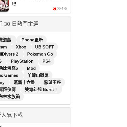
啟
28478
 近 30 日熱門主題
費遊戲
iPhone更新
eam
Xbox
UBISOFT
llDivers 2
Pokemon Go
S
PlayStation
PS4
勒比海盜6
Mod
ic Games
羊蹄山戰鬼
ny
燕雲十六聲
慾望王座
庸群俠傳
雙穹幻想 Burst！
布林水族箱
新人氣下載
...