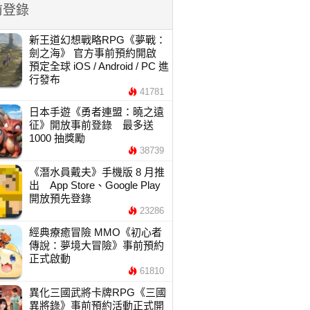
前登錄
新王道幻想戰略RPG《夢戰：
劍之海》 官方事前預約開啟
預定全球 iOS / Android / PC 進
行發布
41781
日本手遊《勇者連盟：曉之遠
征》開放事前登錄 最多送
1000 抽獎勵
38739
《潛水員戴夫》手機版 8 月推
出 App Store、Google Play
開放預先登錄
23286
經典療癒冒險 MMO《初心者
傳說：夢境大冒險》事前預約
正式啟動
61810
異化三國武將卡牌RPG《三國
異將錄》事前預約活動正式開