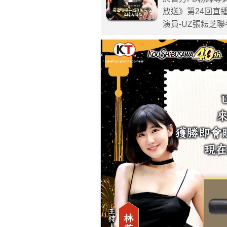
放送》第24回直
演員-UZ張耘芝