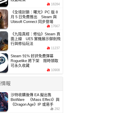
18284
《全境封鎖：曙光》PC 版 8
月 5 日免費推出 Steam 與
Ubisoft Connect 同步登場
17667
《九陰真經：修仙》Steam 頁
面上線 UE5 實機展示御劍飛
行與修仙玩法
11237
Steam 91% 好評免費彈幕
Roguelike 將下架 限時領取
可永久收藏
10908
新情報
沙特收購後傳 EA 擬出售
BioWare 《Mass Effect》與
《Dragon Age》IP 或易手
292