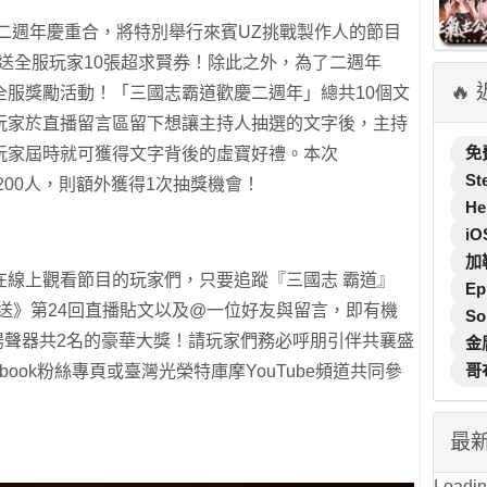
二週年慶重合，將特別舉行來賓UZ挑戰製作人的節目
送全服玩家10張超求賢券！除此之外，為了二週年
🔥
全服獎勵活動！「三國志霸道歡慶二週年」總共10個文
玩家於直播留言區留下想讓主持人抽選的文字後，主持
免
玩家屆時就可獲得文字背後的虛寶好禮。本次
St
3,200人，則額外獲得1次抽獎機會！
He
iO
加
在線上觀看節目的玩家們，只要追蹤『三國志 霸道』
Ep
送》第24回直播貼文以及@一位好友與留言，即有機
So
lex 藍牙揚聲器共2名的豪華大獎！請玩家們務必呼朋引伴共襄盛
金
哥
book粉絲專頁或臺灣光榮特庫摩YouTube頻道共同參
最
Loading