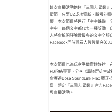
這次直播活動適逢『三國志 霸道』
環節，只要UZ成功獲勝，將額外贈
慶，本次節目將進行「字字珠璣」
字中，每個文字都代表一種獎勵，
人將會拆開評論數最多的文字全服
Facebook同時觀看人數數量突破
本次節目也為玩家準備實體好禮，
FB粉絲專頁、分享《霸道群雄生放
會獲得Bose SoundLink F
舉，鎖定『三國志 霸道』官方Face
與直播活動。