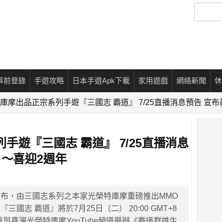
搜
尋
事前登錄
手遊攻略
日本手遊Apk下載
家用遊戲
網絡新聞
休
庫摩出品正宗系列手遊『三國志 霸道』 7/25直播消息預告 宣布
手遊『三國志 霸道』 7/25直播消息
 ～喜迎2週年
布，由三國志系列之本家光榮特庫摩重磅推出MMO
三國志 霸道』將於7月25日（二） 20:00 GMT+8
頁與臺灣光榮特庫摩YouTube頻道舉辦《霸道群雄生