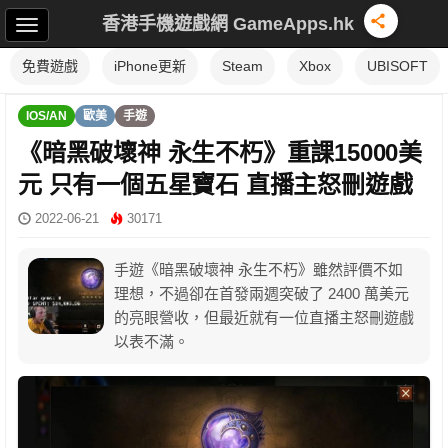
香港手機遊戲網 GameApps.hk
免費遊戲
iPhone更新
Steam
Xbox
UBISOFT
IOS/AN
歐美
手遊
《暗黑破壞神 永生不朽》重課15000美
元 只有一個五星寶石 直播主怒刪遊戲
2022-06-21
30171
手遊《暗黑破壞神 永生不朽》雖然評價不如
理想，不過卻在首發兩週突破了 2400 萬美元
的亮眼營收，但最近就有一位直播主怒刪遊戲
以表不滿。