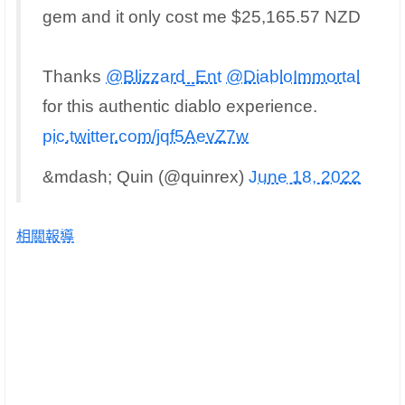
gem and it only cost me $25,165.57 NZD
Thanks
@Blizzard_Ent
@DiabloImmortal
for this authentic diablo experience.
pic.twitter.com/jqf5AevZ7w
&mdash; Quin (@quinrex)
June 18, 2022
相關報導