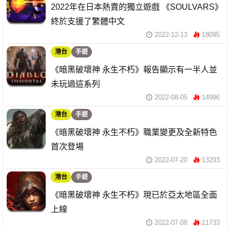
2022年在日本熱賣的獨立遊戲 《SOULVARS》
終於支援了繁體中文
2022-12-13
18095
港台
手遊
《暗黑破壞神 永生不朽》報告顯示有一半人並
未玩過這系列
2022-08-05
14996
港台
手遊
《暗黑破壞神 永生不朽》職業變更及全新特色
首次登場
2022-07-20
13293
港台
手遊
《暗黑破壞神 永生不朽》現已於亞太地區全面
上線
2022-07-08
11733