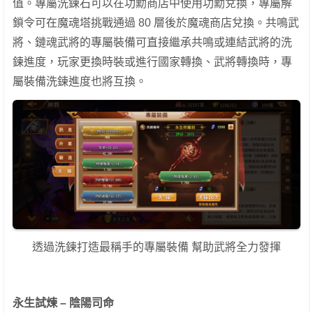
值。專屬洗鍊石可以在功勳商店中使用功勳兌換，專屬解
鎖令可在魔魂塔挑戰通過 80 層後於魔魂商店兌換。共鳴武
將、鏈魂武將的專屬裝備可直接繼承共鳴或連結武將的洗
鍊進度，玩家更換時裝或進行國家轉換、武將轉換時，專
屬裝備洗鍊進度也將互換。
透過洗鍊打造最稱手的專屬裝備 幫助武將全力發揮
永生試煉 – 陰陽司命