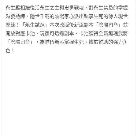
永生殿相繼復活永生之主與忠勇戰魂，對永生禁忌的掌握
越發熟練，隱世千載的陰陽家亦派出執掌生死的傳人現世
歷練！「永生試煉」本次改版後新添副本「陰陽司命」並
開放對應卡池，玩家可透過副本、卡池獲得全新鏈魂武將
「陰陽司命」，為隊伍新添掌握生死、擅於輔助的強力角
色！