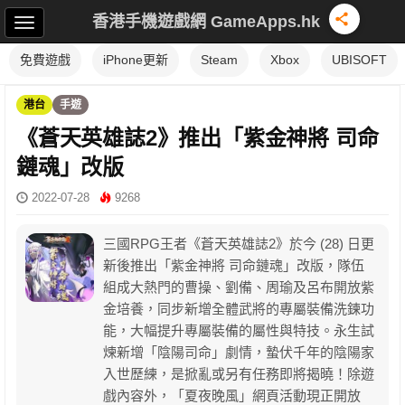
香港手機遊戲網 GameApps.hk
免費遊戲
iPhone更新
Steam
Xbox
UBISOFT
港台
手遊
《蒼天英雄誌2》推出「紫金神將 司命
鏈魂」改版
2022-07-28
9268
三國RPG王者《蒼天英雄誌2》於今 (28) 日更
新後推出「紫金神將 司命鏈魂」改版，隊伍
組成大熱門的曹操、劉備、周瑜及呂布開放紫
金培養，同步新增全體武將的專屬裝備洗鍊功
能，大幅提升專屬裝備的屬性與特技。永生試
煉新增「陰陽司命」劇情，蟄伏千年的陰陽家
入世歷練，是掀亂或另有任務即將揭曉！除遊
戲內容外，「夏夜晚風」網頁活動現正開放