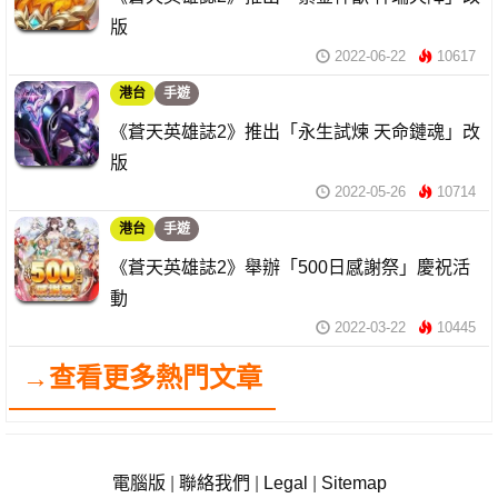
版
2022-06-22
10617
港台
手遊
《蒼天英雄誌2》推出「永生試煉 天命鏈魂」改
版
2022-05-26
10714
港台
手遊
《蒼天英雄誌2》舉辦「500日感謝祭」慶祝活
動
2022-03-22
10445
→查看更多熱門文章
電腦版
|
聯絡我們
|
Legal
|
Sitemap