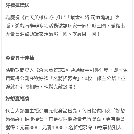
好禮連環送
為慶祝《蒼天英雄誌2》推出「紫金神將 司命鏈魂」改
版，遊戲內舉辦多項活動邀請玩家一同征戰三國，並釋出
大量資源幫助玩家想贏哪一國、就贏哪一國！
免費五十連抽
活動期間登入《蒼天英雄誌2》通過新手引導任務，即可免
費獲得公測狂歡好禮「名將招募令」50枚，讓主公踏上征
途就有名將相陪，輕鬆克敵致勝！
好想贏福袋
代言人熱血主播徐展元化身諸葛亮，每日提供四次「好想
贏福袋」抽獎機會，可獲得隨機數量元寶獎勵，更有機會
獲得：元寶888，元寶1,888，名將招募令10枚等特別大