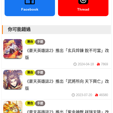
Facebook
Thread
你可能錯過
港台
手遊
《蒼天英雄誌2》推出「玄兵焠鍊 銳不可當」改
版
2024-04-18
7869
港台
手遊
《蒼天英雄誌2》推出「武將所向 天下興亡」改
版
2023-07-20
46580
港台
手遊
《蒼天英雄誌2》推出「紫金神獸 祥瑞天降」改