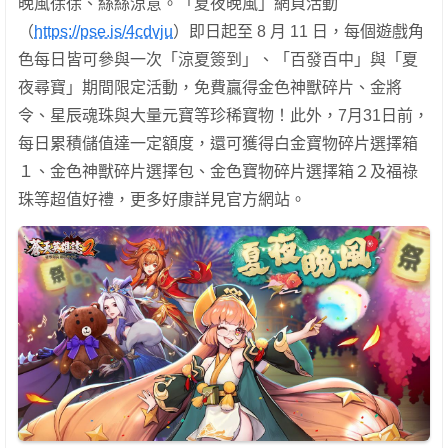
晚風徐徐、絲絲涼意。「夏夜晚風」網頁活動
（
https://pse.is/4cdvju
）即日起至 8 月 11 日，每個遊戲角
色每日皆可參與一次「涼夏簽到」、「百發百中」與「夏
夜尋寶」期間限定活動，免費贏得金色神獸碎片、金將
令、星辰魂珠與大量元寶等珍稀寶物！此外，7月31日前，
每日累積儲值達一定額度，還可獲得白金寶物碎片選擇箱
１、金色神獸碎片選擇包、金色寶物碎片選擇箱２及福祿
珠等超值好禮，更多好康詳見官方網站。