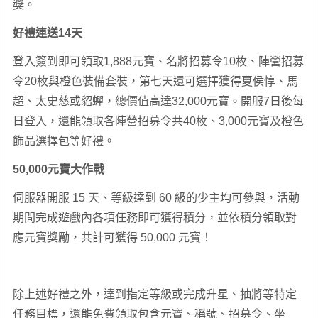
獎。
好禮連送14天
登入簽到即可領取1,888元寶、名將招募令10枚、陣營招募
令20枚與橙色裝備套裝，第七天還可選擇獲得夏侯惇、馬
超、太史慈或貂蟬，總價值高達32,000元寶。開服7日後每
日登入，還能領取各陣營招募令共40枚、3,000元寶及橙色
飾品選擇包等好禮。
50,000元寶大作戰
伺服器開服 15 天、等級達到 60 級的少主均可參與，活動
期間完成遊戲內各項任務即可獲得積分，並依積分領取對
應元寶獎勵，共計可獲得 50,000 元寶！
除上述好禮之外，達到指定等級或完成升星、抽將等特定
任務目標，還能免費領取包含元寶、稱號、招募令、坐