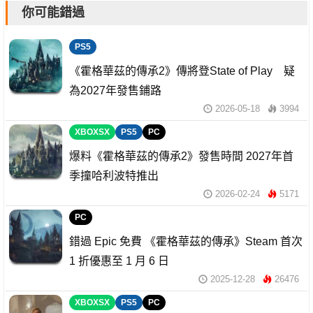
你可能錯過
PS5
《霍格華茲的傳承2》傳將登State of Play 疑
為2027年發售鋪路
2026-05-18
3994
XBOXSX
PS5
PC
爆料《霍格華茲的傳承2》發售時間 2027年首
季撞哈利波特推出
2026-02-24
5171
PC
錯過 Epic 免費 《霍格華茲的傳承》Steam 首次
1 折優惠至 1 月 6 日
2025-12-28
26476
XBOXSX
PS5
PC