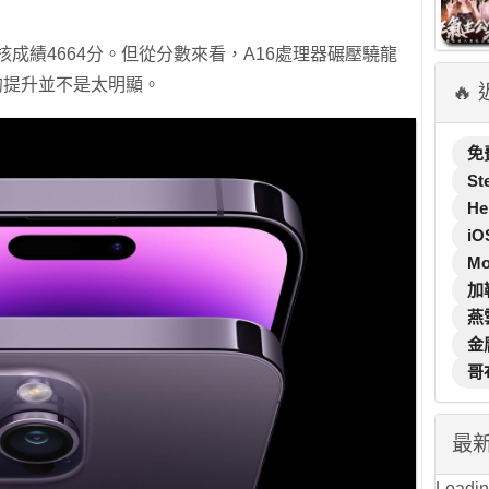
核成績4664分。但從分數來看，A16處理器碾壓驍龍
6的提升並不是太明顯。
🔥
免
St
He
iO
M
加
燕
金
哥
最
Loading