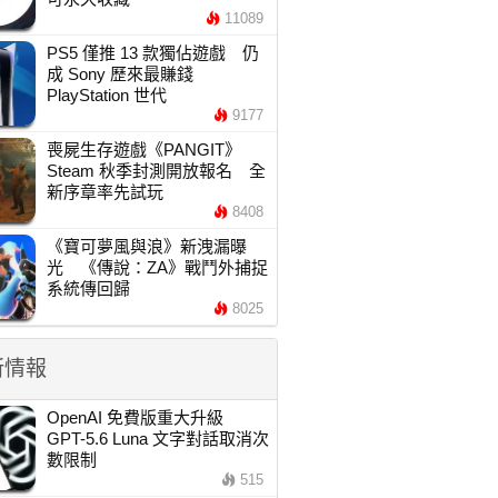
11089
PS5 僅推 13 款獨佔遊戲 仍
成 Sony 歷來最賺錢
PlayStation 世代
9177
喪屍生存遊戲《PANGIT》
Steam 秋季封測開放報名 全
新序章率先試玩
8408
《寶可夢風與浪》新洩漏曝
光 《傳說：ZA》戰鬥外捕捉
系統傳回歸
8025
新情報
OpenAI 免費版重大升級
GPT-5.6 Luna 文字對話取消次
數限制
515