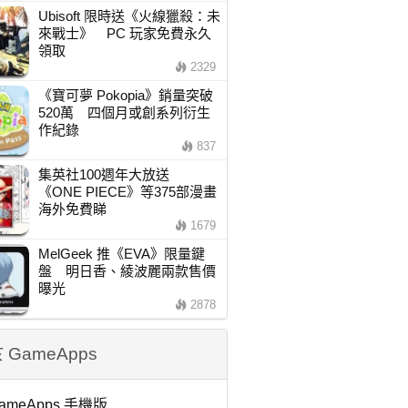
Ubisoft 限時送《火線獵殺：未
來戰士》 PC 玩家免費永久
領取
2329
《寶可夢 Pokopia》銷量突破
520萬 四個月或創系列衍生
作紀錄
837
集英社100週年大放送
《ONE PIECE》等375部漫畫
海外免費睇
1679
MelGeek 推《EVA》限量鍵
盤 明日香、綾波麗兩款售價
曝光
2878
 GameApps
ameApps 手機版