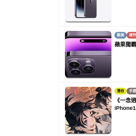
歐美
硬
蘋果獨霸
港台
手
《一念逍
iPhone1