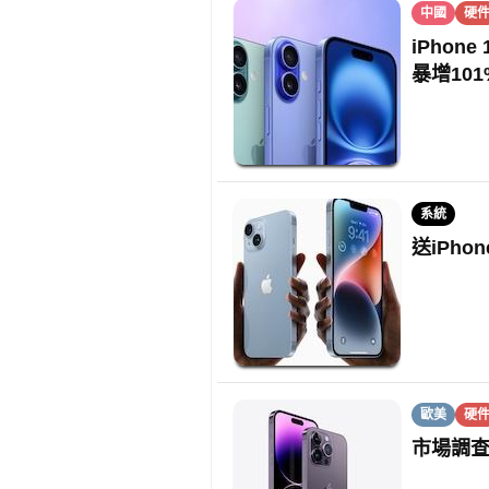
中國
硬
iPhon
暴增101
系統
送iPh
歐美
硬
市場調查i