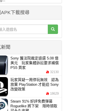
APK下載搜尋
氣新聞
Sony 獲法院裁定退還 5.08 億
美元 玩家集體訴訟要求補償
PS5 買家
32130
玩家質疑一周停玩無效 認為
放棄 PlayStation 才能迫 Sony
改變政策
18629
Steam 91% 好評免費彈幕
Roguelike 將下架 限時領取
可永久收藏