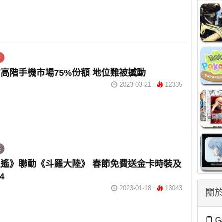
件
高階手機市場75%份額 地位難被撼動
2023-03-21
12335
遊
遙》聯動《斗羅大陸》 春節免費送金卡時裝及
4
2023-01-18
13043
關於
G