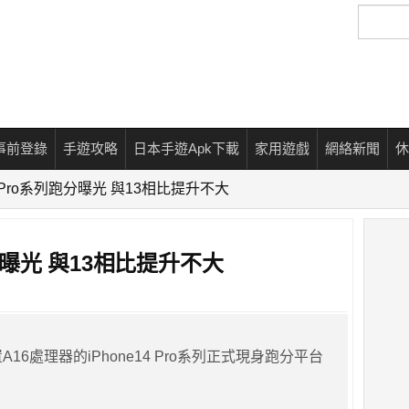
搜
尋
事前登錄
手遊攻略
日本手遊Apk下載
家用遊戲
網絡新聞
休
14 Pro系列跑分曝光 與13相比提升不大
跑分曝光 與13相比提升不大
16處理器的iPhone14 Pro系列正式現身跑分平台