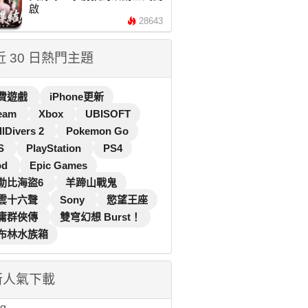
啟
28643
 近 30 日熱門主題
費遊戲
iPhone更新
eam
Xbox
UBISOFT
llDivers 2
Pokemon Go
S
PlayStation
PS4
od
Epic Games
勒比海盜6
羊蹄山戰鬼
雲十六聲
Sony
慾望王座
庸群俠傳
雙穹幻想 Burst！
布林水族箱
新人氣下載
...