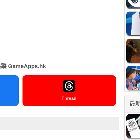
蹤 GameApps.hk
Thread
最