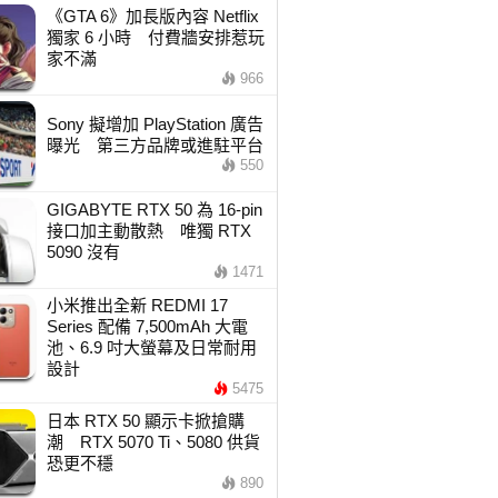
《GTA 6》加長版內容 Netflix
獨家 6 小時 付費牆安排惹玩
家不滿
966
Sony 擬增加 PlayStation 廣告
曝光 第三方品牌或進駐平台
550
GIGABYTE RTX 50 為 16-pin
接口加主動散熱 唯獨 RTX
5090 沒有
1471
小米推出全新 REDMI 17
Series 配備 7,500mAh 大電
池、6.9 吋大螢幕及日常耐用
設計
5475
日本 RTX 50 顯示卡掀搶購
潮 RTX 5070 Ti、5080 供貨
恐更不穩
890