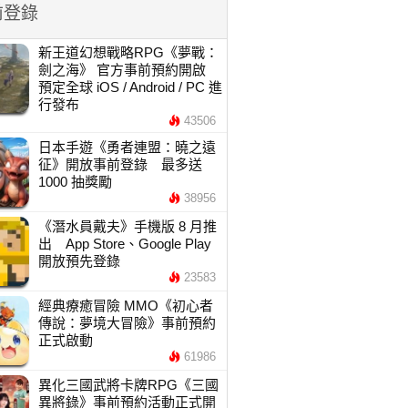
前登錄
新王道幻想戰略RPG《夢戰：
劍之海》 官方事前預約開啟
預定全球 iOS / Android / PC 進
行發布
43506
日本手遊《勇者連盟：曉之遠
征》開放事前登錄 最多送
1000 抽獎勵
38956
《潛水員戴夫》手機版 8 月推
出 App Store、Google Play
開放預先登錄
23583
經典療癒冒險 MMO《初心者
傳說：夢境大冒險》事前預約
正式啟動
61986
異化三國武將卡牌RPG《三國
異將錄》事前預約活動正式開