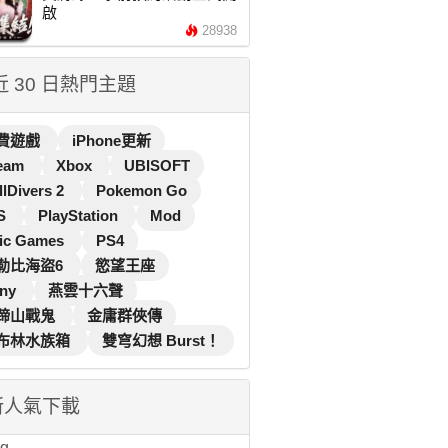
啟
28938
 近 30 日熱門主題
費遊戲
iPhone更新
eam
Xbox
UBISOFT
llDivers 2
Pokemon Go
S
PlayStation
Mod
ic Games
PS4
勒比海盜6
慾望王座
ny
燕雲十六聲
蹄山戰鬼
金庸群俠傳
布林水族箱
雙穹幻想 Burst！
新人氣下載
...