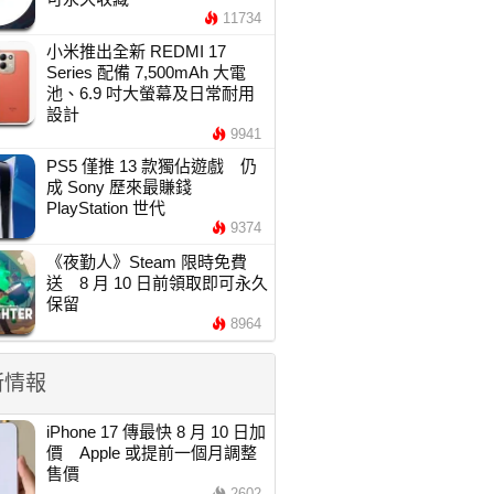
11734
小米推出全新 REDMI 17
Series 配備 7,500mAh 大電
池、6.9 吋大螢幕及日常耐用
設計
9941
PS5 僅推 13 款獨佔遊戲 仍
成 Sony 歷來最賺錢
PlayStation 世代
9374
《夜勤人》Steam 限時免費
送 8 月 10 日前領取即可永久
保留
8964
新情報
iPhone 17 傳最快 8 月 10 日加
價 Apple 或提前一個月調整
售價
2602