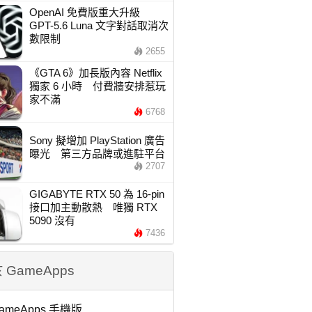
OpenAI 免費版重大升級
GPT-5.6 Luna 文字對話取消次
數限制
2655
《GTA 6》加長版內容 Netflix
獨家 6 小時 付費牆安排惹玩
家不滿
6768
Sony 擬增加 PlayStation 廣告
曝光 第三方品牌或進駐平台
2707
GIGABYTE RTX 50 為 16-pin
接口加主動散熱 唯獨 RTX
5090 沒有
7436
 GameApps
ameApps 手機版