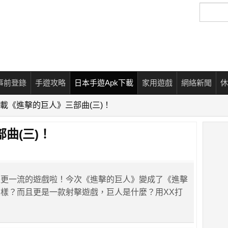
搜
尋
事前登錄
手遊攻略
日本手遊Apk下載
家用遊戲
網絡新聞
休
載《進擊的巨人》三部曲(三)！
曲(三)！
是更一流的遊戲啦！今次《進擊的巨人》變成了《進擊
樣？而且更是一款射擊遊戲，巨人是什麼？用XX打