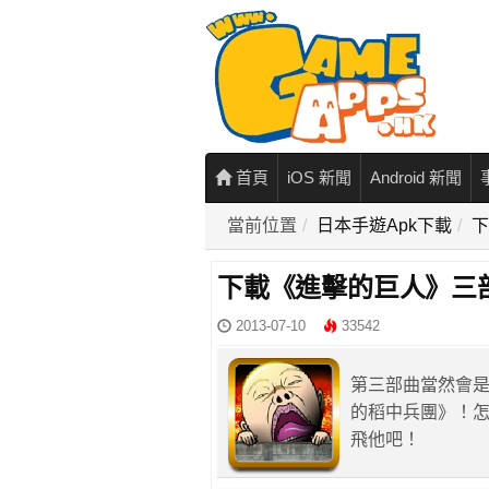
首頁
iOS 新聞
Android 新聞
當前位置
日本手遊Apk下載
下
下載《進擊的巨人》三部
2013-07-10
33542
第三部曲當然會
的稻中兵團》！怎
飛他吧！