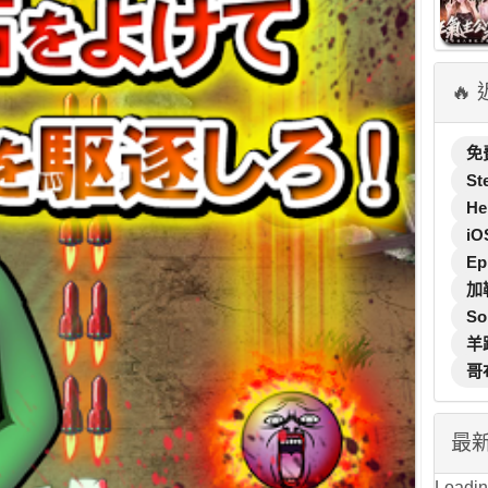
🔥
免
St
He
iO
Ep
加
So
羊
哥
最
Loading