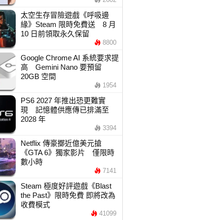
太空生存冒險遊戲《呼吸邊
緣》Steam 限時免費送 8 月
10 日前領取永久保留
8800
Google Chrome AI 系統要求提
高 Gemini Nano 要預留
20GB 空間
1954
PS6 2027 年推出恐更難實
現 記憶體供應傳已排滿至
2028 年
3394
Netflix 傳豪擲近億美元搶
《GTA 6》獨家影片 僅限時
數小時
7141
Steam 極度好評遊戲《Blast
the Past》限時免費 即將改為
收費模式
41099