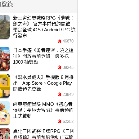
前登錄
新王道幻想戰略RPG《夢戰：
劍之海》 官方事前預約開啟
預定全球 iOS / Android / PC 進
行發布
46870
日本手遊《勇者連盟：曉之遠
征》開放事前登錄 最多送
1000 抽獎勵
39245
《潛水員戴夫》手機版 8 月推
出 App Store、Google Play
開放預先登錄
23949
經典療癒冒險 MMO《初心者
傳說：夢境大冒險》事前預約
正式啟動
62252
異化三國武將卡牌RPG《三國
異將錄》事前預約活動正式開