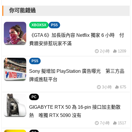
你可能錯過
XBOXSX
PS5
《GTA 6》加長版內容 Netflix 獨家 6 小時 付
費牆安排惹玩家不滿
2小時
1209
PS5
Sony 擬增加 PlayStation 廣告曝光 第三方品
牌或進駐平台
3小時
675
PC
GIGABYTE RTX 50 為 16-pin 接口加主動散
熱 唯獨 RTX 5090 沒有
7小時
1517