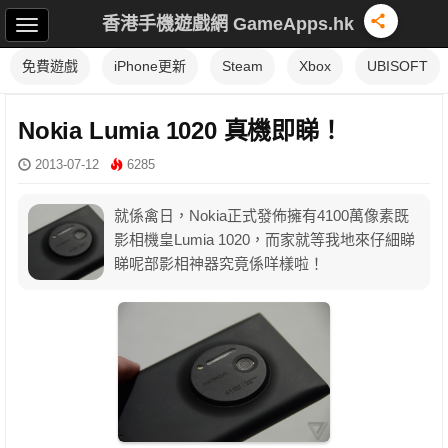
香港手機遊戲網 GameApps.hk
免費遊戲
iPhone更新
Steam
Xbox
UBISOFT
Nokia Lumia 1020 真機即睇！
2013-07-12
6285
就係禽日，Nokia正式發佈擁有4100萬像素既
影相機皇Lumia 1020，而家就等我地來仔細睇
睇呢部影相神器究竟係咩樣啦！