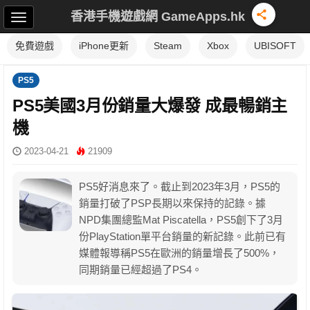
香港手機遊戲網 GameApps.hk
免費遊戲
iPhone更新
Steam
Xbox
UBISOFT
PS5
PS5美國3月份銷量大爆發 成最暢銷主
機
2023-04-21
21909
PS5好消息來了。截止到2023年3月，PS5的
銷量打破了PSP長期以來保持的記錄。據
NPD集團總監Mat Piscatella，PS5創下了3月
份PlayStation單平台銷量的新記錄。此前已有
媒體報導稱PS5在歐洲的銷量增長了500%，
同期銷量已經超過了PS4。