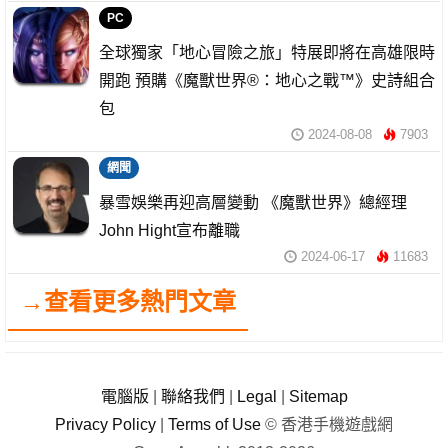
PC
全球獨家「地心冒險之旅」特展即將在高雄限時
開跑 預購《魔獸世界®：地心之戰™》史詩組合
包
2024-08-08
7903
網聞
暴雪娛樂再迎高層變動 《魔獸世界》總經理
John Hight宣布離職
2024-06-17
11683
→查看更多熱門文章
電腦版
|
聯絡我們
|
Legal
|
Sitemap
Privacy Policy
|
Terms of Use
© 香港手機遊戲網