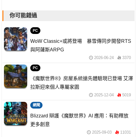
你可能錯過
PC
WoW Classic+或將登場 暴雪傳同步開發RTS
與阿薩斯ARPG
2026-06-24
3370
PC
《魔獸世界®》房屋系統搶先體驗現已登場 艾澤
拉斯迎來個人專屬家園
2025-12-04
5019
網聞
Blizzard 辯護《魔獸世界》AI 應用：有助釋放
更多創意
2025-09-03
11031