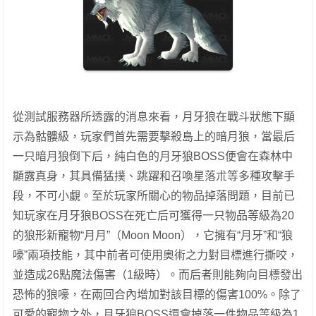
從測試服務器所透露的消息來看，月牙狼在戰斗狀態下顯
示為骷髏級，玩家們首先需要擊殺島上的暗月狼，當最后
一只暗月狼倒下后，純白色的月牙狼BOSS便會在森林中
顯露真身，其具備猛撲、跳躍和召喚星落朮等多種攻擊手
段，不可小覷。
至於玩家所關心的物品掉落問題，目前已
知玩家在月牙狼BOSS在死亡后可獲得一只物品等級為20
的狼形新寵物“月月”（Moon Moon），它擁有“月牙”和“狼
嚎”兩項技能，其中前者可使用奧術之力對目標進行撕咬，
並造成26點魔法傷害（1級時）。而后者則能夠向目標發出
恐怖的狼嚎，在兩回合內增加對該目標的傷害100%。
除了
可愛的寵物之外，月牙狼BOSS還會掉落一件物品等級為1