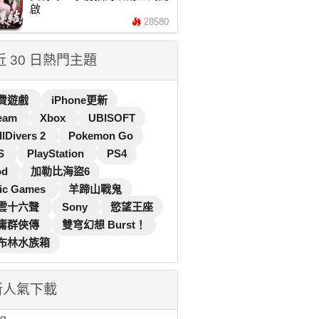
啟
28580
 近 30 日熱門主題
費遊戲
iPhone更新
eam
Xbox
UBISOFT
llDivers 2
Pokemon Go
S
PlayStation
PS4
od
加勒比海盜6
ic Games
羊蹄山戰鬼
雲十六聲
Sony
慾望王座
庸群俠傳
雙穹幻想 Burst！
布林水族箱
新人氣下載
...