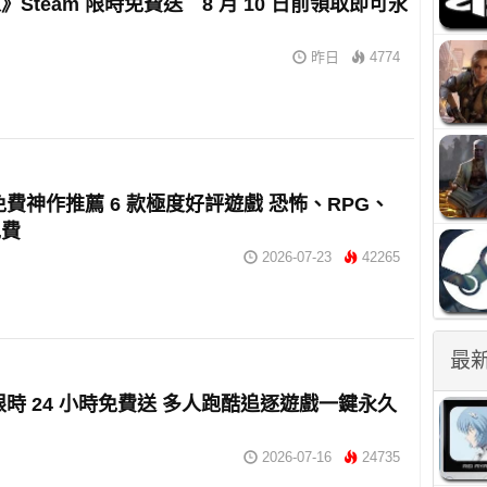
》Steam 限時免費送 8 月 10 日前領取即可永
昨日
4774
m 免費神作推薦 6 款極度好評遊戲 恐怖、RPG、
免費
2026-07-23
42265
最
m 限時 24 小時免費送 多人跑酷追逐遊戲一鍵永久
2026-07-16
24735