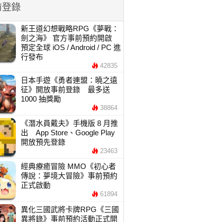
前登錄
新王道幻想戰略RPG《夢戰：
劍之海》 官方事前預約開啟
預定全球 iOS / Android / PC 進
行發布
42835
日本手遊《勇者連盟：曉之遠
征》開放事前登錄 最多送
1000 抽獎勵
38864
《潛水員戴夫》手機版 8 月推
出 App Store、Google Play
開放預先登錄
23463
經典療癒冒險 MMO《初心者
傳說：夢境大冒險》事前預約
正式啟動
61894
異化三國武將卡牌RPG《三國
異將錄》事前預約活動正式開