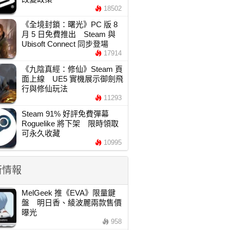
18502
《全境封鎖：曙光》PC 版 8
月 5 日免費推出 Steam 與
Ubisoft Connect 同步登場
17914
《九陰真經：修仙》Steam 頁
面上線 UE5 實機展示御劍飛
行與修仙玩法
11293
Steam 91% 好評免費彈幕
Roguelike 將下架 限時領取
可永久收藏
10995
新情報
MelGeek 推《EVA》限量鍵
盤 明日香、綾波麗兩款售價
曝光
958