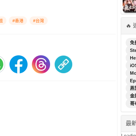
戲
#香港
#台灣
🔥
免
St
He
iO
M
Ep
燕
金
哥
最
Loading