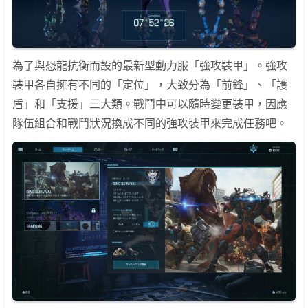
為了與恐龍抗衡而設的最新型動力服「強攻裝甲」。強攻
裝甲各自擁有不同的「定位」，大致分為「前鋒」、「護
盾」和「支援」三大類。戰鬥中可以隨時變更裝甲，因應
隊伍組合和戰鬥狀況換成不同的強攻裝甲來完成任務吧。