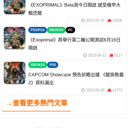
《EXOPRIMAL》Beta測今日開啟 感受機甲大
戰恐龍
2023-06-16
10036
PS5/PS4
XBOXSX
PC
《Exoprimal》將舉行第二輪公開測試6月16日
開啟
2023-06-13
8117
XBOXSX
PS5
CAPCOM Showcase 預告前瞻出爐 《龍族教義
2》資料漏出
2023-06-08
12773
→查看更多熱門文章