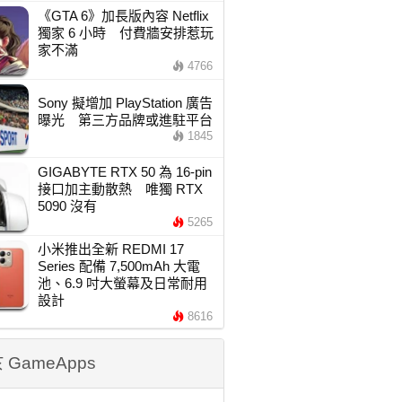
《GTA 6》加長版內容 Netflix
獨家 6 小時 付費牆安排惹玩
家不滿
4766
Sony 擬增加 PlayStation 廣告
曝光 第三方品牌或進駐平台
1845
GIGABYTE RTX 50 為 16-pin
接口加主動散熱 唯獨 RTX
5090 沒有
5265
小米推出全新 REDMI 17
Series 配備 7,500mAh 大電
池、6.9 吋大螢幕及日常耐用
設計
8616
 GameApps