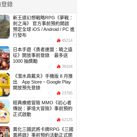
前登錄
新王道幻想戰略RPG《夢戰：
劍之海》 官方事前預約開啟
預定全球 iOS / Android / PC 進
行發布
45214
日本手遊《勇者連盟：曉之遠
征》開放事前登錄 最多送
1000 抽獎勵
39104
《潛水員戴夫》手機版 8 月推
出 App Store、Google Play
開放預先登錄
23785
經典療癒冒險 MMO《初心者
傳說：夢境大冒險》事前預約
正式啟動
62125
異化三國武將卡牌RPG《三國
異將錄》事前預約活動正式開