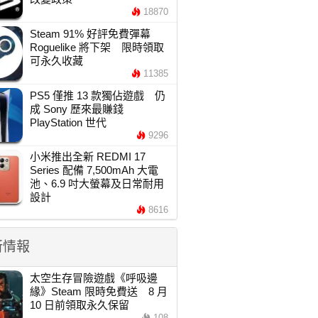
18870
Steam 91% 好評免費彈幕
Roguelike 將下架 限時領取
可永久收藏
11385
PS5 僅推 13 款獨佔遊戲 仍
成 Sony 歷來最賺錢
PlayStation 世代
9296
小米推出全新 REDMI 17
Series 配備 7,500mAh 大電
池、6.9 吋大螢幕及日常耐用
設計
8616
新情報
太空生存冒險遊戲《呼吸邊
緣》Steam 限時免費送 8 月
10 日前領取永久保留
108