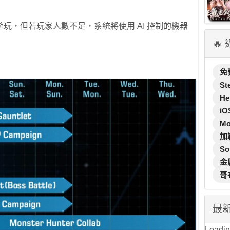
放遊玩，但若玩家人數不足，系統將使用 AI 控制的機器
🔥
免
St
He
iO
M
加
So
金
哥
最
Loading