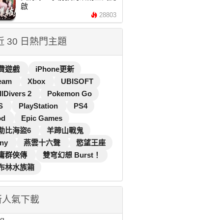
啟
28803
 近 30 日熱門主題
費遊戲
iPhone更新
eam
Xbox
UBISOFT
llDivers 2
Pokemon Go
S
PlayStation
PS4
od
Epic Games
勒比海盜6
羊蹄山戰鬼
ny
燕雲十六聲
慾望王座
庸群俠傳
雙穹幻想 Burst！
布林水族箱
新人氣下載
...