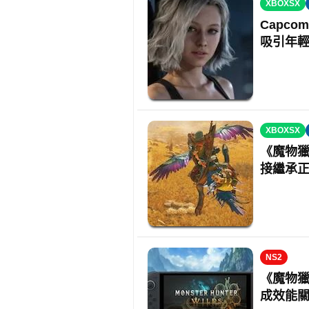
XBOXSX
Capc
吸引年
XBOXSX
《魔物
接繼承
NS2
《魔物獵人
成效能