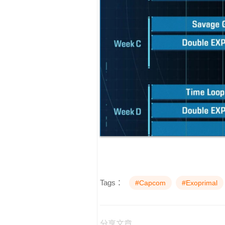
Tags：
#Capcom
#Exoprimal
分享文章