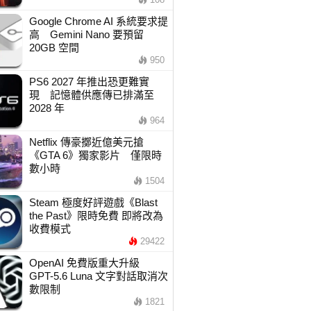
Google Chrome AI 系統要求提
高 Gemini Nano 要預留
20GB 空間
950
PS6 2027 年推出恐更難實
現 記憶體供應傳已排滿至
2028 年
964
Netflix 傳豪擲近億美元搶
《GTA 6》獨家影片 僅限時
數小時
1504
Steam 極度好評遊戲《Blast
the Past》限時免費 即將改為
收費模式
29422
OpenAI 免費版重大升級
GPT-5.6 Luna 文字對話取消次
數限制
1821