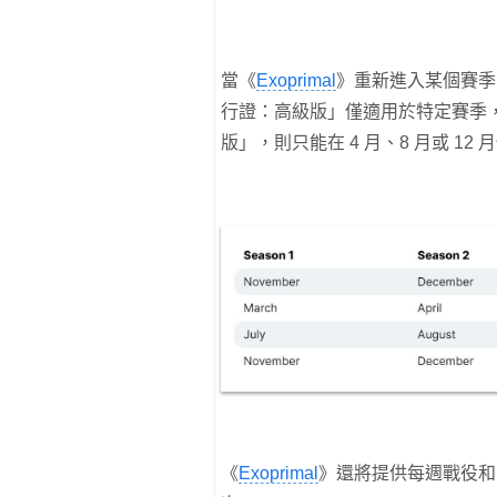
當《
Exoprimal
》重新進入某個賽季
行證：高級版」僅適用於特定賽季，
版」，則只能在 4 月、8 月或 12 
《
Exoprimal
》還將提供每週戰役和