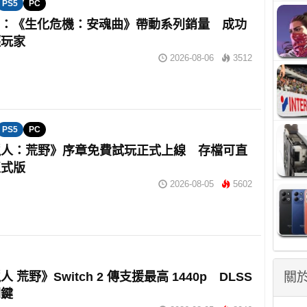
PS5
PC
om：《生化危機：安魂曲》帶動系列銷量 成功
輕玩家
2026-08-06
3512
PS5
PC
獵人：荒野》序章免費試玩正式上線 存檔可直
正式版
2026-08-05
5602
 荒野》Switch 2 傳支援最高 1440p DLSS
關於
關鍵