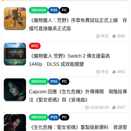
XBOXSX
PS5
PC
《魔物獵人：荒野》序章免費試玩正式上線 存
檔可直接繼承正式版
昨日
3686
NS2
《魔物獵人 荒野》Switch 2 傳支援最高
1440p DLSS 成效能關鍵
昨日
4854
XBOXSX
PS5
PC
Capcom 回應《生化危機》外傳傳聞 現階段專
注《聖女密碼》與《安魂曲》
2026-08-04
2507
XBOXSX
PS5
PC
《生化危機：聖女密碼》重製版新爆料 資源管