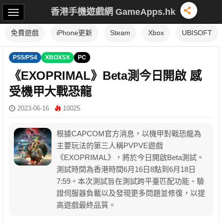
香港手機遊戲網 GameApps.hk
免費遊戲
iPhone更新
Steam
Xbox
UBISOFT
PS5/PS4
XBOXSX
PC
《EXOPRIMAL》Beta測今日開啟 感
受機甲大戰恐龍
2023-06-16
10025
根據CAPCOM官方消息，以機甲對戰恐龍為
主要玩法的第三人稱PVPVE遊戲
《EXOPRIMAL》，將於今日開啟Beta測試。
測試時間為香港時間6月16日8點到6月18日
7:59。本次測試旨在測試跨平臺匹配功能、驗
證伺服器負載以及發現更多問題並修復，以提
高遊戲最終品質。