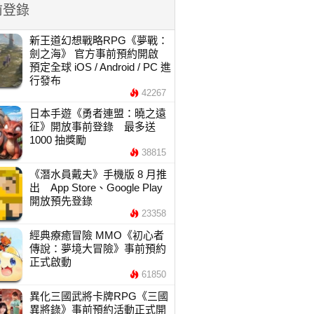
前登錄
新王道幻想戰略RPG《夢戰：
劍之海》 官方事前預約開啟
預定全球 iOS / Android / PC 進
行發布
42267
日本手遊《勇者連盟：曉之遠
征》開放事前登錄 最多送
1000 抽獎勵
38815
《潛水員戴夫》手機版 8 月推
出 App Store、Google Play
開放預先登錄
23358
經典療癒冒險 MMO《初心者
傳說：夢境大冒險》事前預約
正式啟動
61850
異化三國武將卡牌RPG《三國
異將錄》事前預約活動正式開