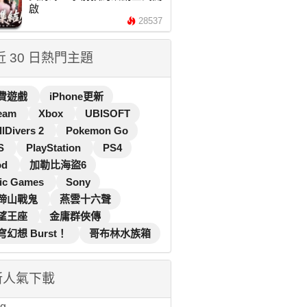
啟
28537
 近 30 日熱門主題
費遊戲
iPhone更新
eam
Xbox
UBISOFT
llDivers 2
Pokemon Go
S
PlayStation
PS4
od
加勒比海盜6
ic Games
Sony
蹄山戰鬼
燕雲十六聲
望王座
金庸群俠傳
穹幻想 Burst！
哥布林水族箱
新人氣下載
...