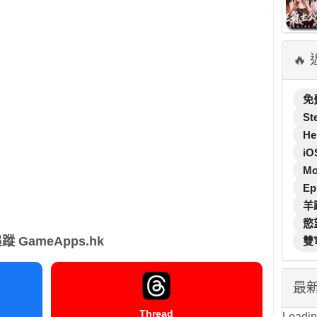
🔥
免
St
He
iO
M
Ep
羊
慾
蹤 GameApps.hk
雙
最
Thread
Loading