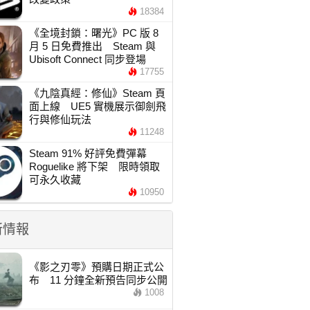
18384
《全境封鎖：曙光》PC 版 8
月 5 日免費推出 Steam 與
Ubisoft Connect 同步登場
17755
《九陰真經：修仙》Steam 頁
面上線 UE5 實機展示御劍飛
行與修仙玩法
11248
Steam 91% 好評免費彈幕
Roguelike 將下架 限時領取
可永久收藏
10950
新情報
《影之刃零》預購日期正式公
布 11 分鐘全新預告同步公開
1008