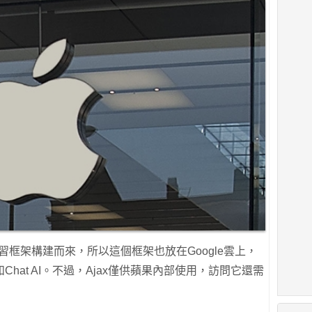
AX學習框架構建而來，所以這個框架也放在Google雲上，
hat AI。不過，Ajax僅供蘋果內部使用，訪問它還需