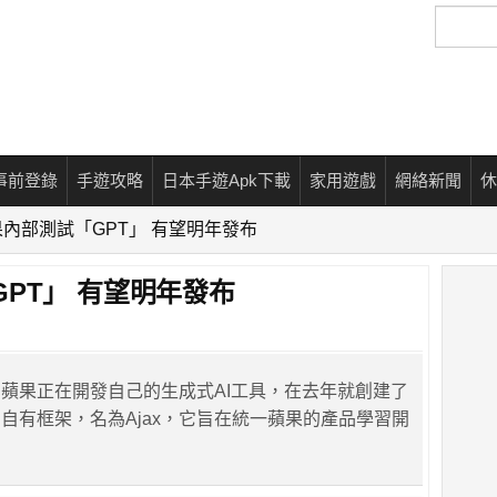
搜
尋
事前登錄
手遊攻略
日本手遊Apk下載
家用遊戲
網絡新聞
休
內部測試「GPT」 有望明年發布
PT」 有望明年發布
蘋果正在開發自己的生成式AI工具，在去年就創建了
自有框架，名為Ajax，它旨在統一蘋果的產品學習開