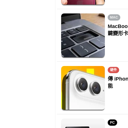
MAC
MacBo
鍵變形
硬件
傳 iPh
能
PC