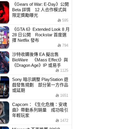
《Gears of War: E-Day》公開
Beta 詳情 12 人合作模式與
限定獎勵曝光
595
《GTA 6》Extended Look 8 月
28 日公開 Rockstar 首度選
擇 Netflix 發布
794
沙特收購後傳 EA 擬出售
BioWare 《Mass Effect》與
《Dragon Age》IP 或易手
1125
Sony 暗示調整 PlayStation 遊
戲發售規劃 部分第一方作品
或延期
1651
Capcom：《生化危機：安魂
曲》帶動系列銷量 成功吸引
年輕玩家
1472