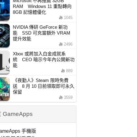
Microsoft 不再推薦 32GB
RAM Windows 11 重點轉向
8GB 記憶體優化
1045
NVIDIA 傳研 GeForce 新功
能 SSD 可充當額外 VRAM
提升效能
2496
Xbox 或將加入白金成就系
統 CEO 暗示今年內公開新功
能
889
《夜勤人》Steam 限時免費
送 8 月 10 日前領取即可永久
保留
3559
 GameApps
ameApps 手機版