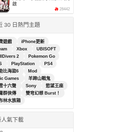
啟
28442
 近 30 日熱門主題
費遊戲
iPhone更新
eam
Xbox
UBISOFT
llDivers 2
Pokemon Go
S
PlayStation
PS4
勒比海盜6
Mod
ic Games
羊蹄山戰鬼
雲十六聲
Sony
慾望王座
庸群俠傳
雙穹幻想 Burst！
布林水族箱
新人氣下載
...