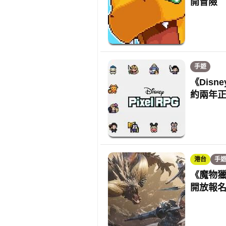
開冒險
手遊
《Disn
約兩年
港台
手
《魔物獵
開放報