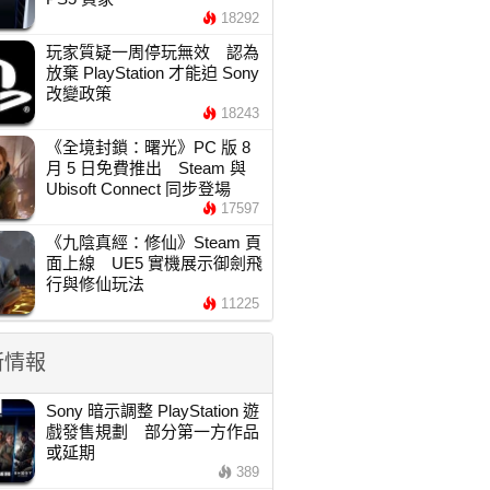
18292
玩家質疑一周停玩無效 認為
放棄 PlayStation 才能迫 Sony
改變政策
18243
《全境封鎖：曙光》PC 版 8
月 5 日免費推出 Steam 與
Ubisoft Connect 同步登場
17597
《九陰真經：修仙》Steam 頁
面上線 UE5 實機展示御劍飛
行與修仙玩法
11225
新情報
Sony 暗示調整 PlayStation 遊
戲發售規劃 部分第一方作品
或延期
389