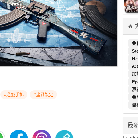
🔥
免
St
He
iO
加
Ep
燕
#遊戲手把
#畫質設定
金
哥
最
Loading