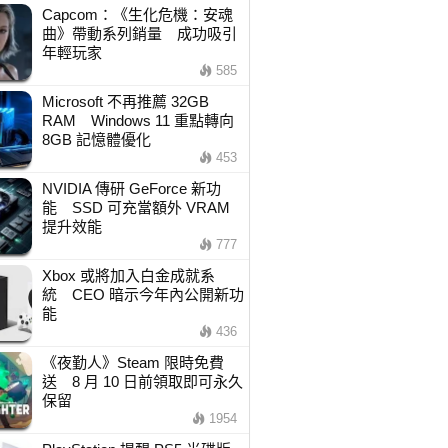
Capcom：《生化危機：安魂
曲》帶動系列銷量 成功吸引
年輕玩家
585
Microsoft 不再推薦 32GB
RAM Windows 11 重點轉向
8GB 記憶體優化
453
NVIDIA 傳研 GeForce 新功
能 SSD 可充當額外 VRAM
提升效能
777
Xbox 或將加入白金成就系
統 CEO 暗示今年內公開新功
能
436
《夜勤人》Steam 限時免費
送 8 月 10 日前領取即可永久
保留
1954