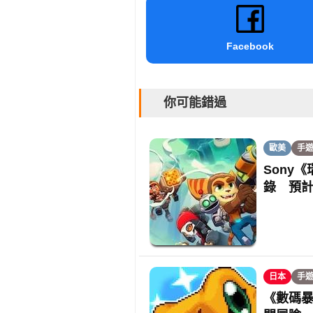
Facebook
你可能錯過
歐美
手
Sony《
錄 預計 
日本
手
《數碼暴