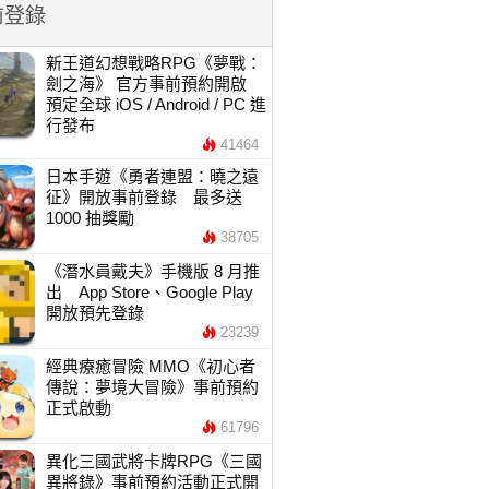
前登錄
新王道幻想戰略RPG《夢戰：
劍之海》 官方事前預約開啟
預定全球 iOS / Android / PC 進
行發布
41464
日本手遊《勇者連盟：曉之遠
征》開放事前登錄 最多送
1000 抽獎勵
38705
《潛水員戴夫》手機版 8 月推
出 App Store、Google Play
開放預先登錄
23239
經典療癒冒險 MMO《初心者
傳說：夢境大冒險》事前預約
正式啟動
61796
異化三國武將卡牌RPG《三國
異將錄》事前預約活動正式開