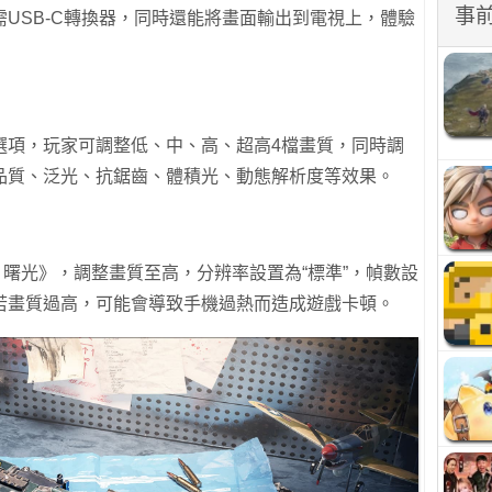
事
USB-C轉換器，同時還能將畫面輸出到電視上，體驗
選項，玩家可調整低、中、高、超高4檔畫質，同時調
X品質、泛光、抗鋸齒、體積光、動態解析度等效果。
：曙光》，調整畫質至高，分辨率設置為“標準”，幀數設
若畫質過高，可能會導致手機過熱而造成遊戲卡頓。