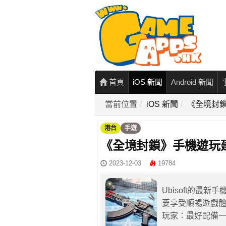
首頁
iOS 新聞
Android 新聞
當前位置
iOS 新聞
《全境封
港台
手遊
《全境封鎖》手機遊玩
2023-12-03
19784
Ubisoft的
要享受順暢遊戲體
玩家：最好配備