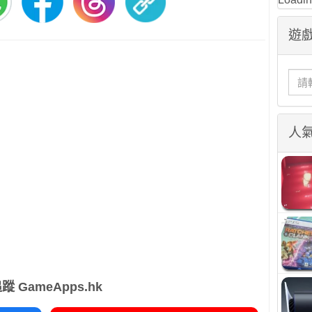
遊戲
人
蹤 GameApps.hk