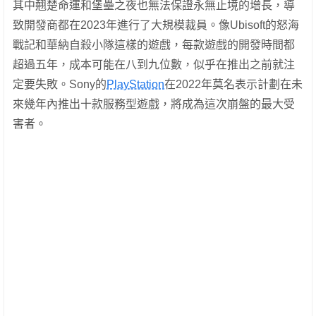
其中翹楚命運和堡壘之夜也無法保證永無止境的增長，導
致開發商都在2023年進行了大規模裁員。像Ubisoft的怒海
戰記和華納自殺小隊這樣的遊戲，每款遊戲的開發時間都
超過五年，成本可能在八到九位數，似乎在推出之前就注
定要失敗。Sony的
PlayStation
在2022年莫名表示計劃在未
來幾年內推出十款服務型遊戲，將成為這次崩盤的最大受
害者。