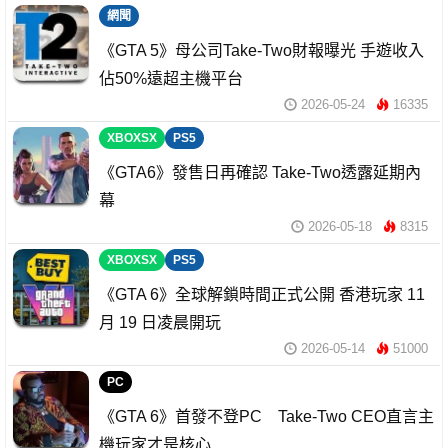
網聞
《GTA 5》母公司Take-Two財報曝光 手遊收入
佔50%遠超主機平台
2026-05-24
16335
XBOXSX
PS5
《GTA6》發售日再確認 Take-Two透露延期內
幕
2026-05-18
8315
XBOXSX
PS5
《GTA 6》全球解鎖時間正式公開 香港玩家 11
月 19 日凌晨開玩
2026-05-14
51000
PC
《GTA 6》首發不登PC Take-Two CEO直言主
機玩家才是核心