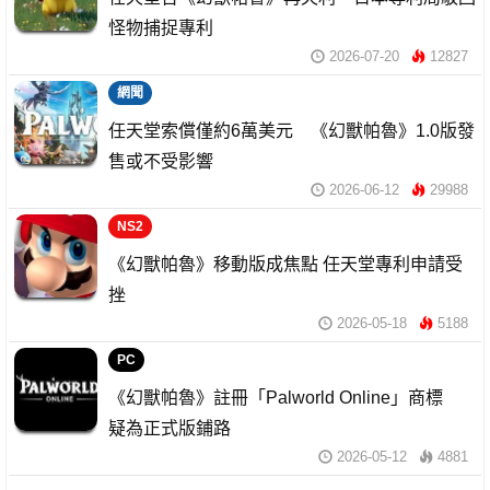
怪物捕捉專利
2026-07-20
12827
網聞
任天堂索償僅約6萬美元 《幻獸帕魯》1.0版發
售或不受影響
2026-06-12
29988
NS2
《幻獸帕魯》移動版成焦點 任天堂專利申請受
挫
2026-05-18
5188
PC
《幻獸帕魯》註冊「Palworld Online」商標
疑為正式版鋪路
2026-05-12
4881