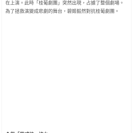
在上演。此時「桂葡劇團」突然出現，占據了整個劇場。
為了拯救演變成悲劇的舞台，碧姬毅然對抗桂葡劇團。