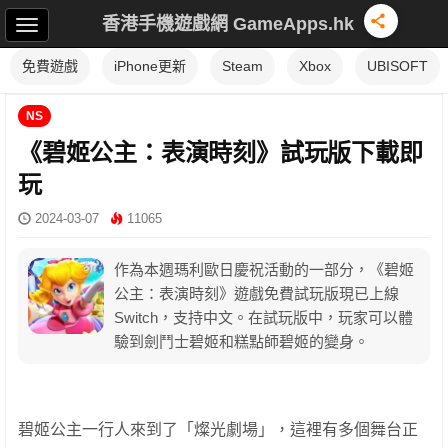
香港手機遊戲網 GameApps.hk
免費遊戲
iPhone更新
Steam
Xbox
UBISOFT
NS
《碧姬公主：表演時刻》試玩版下載即
玩
2024-03-07
11065
作為本週瑪利歐日慶祝活動的一部分，《碧姬
公主：表演時刻》遊戲免費試玩版現已上線
Switch，支持中文。在試玩版中，玩家可以體
驗到劍鬥士碧姬和糕點師碧姬的變身。
碧姬公主一行人來到了「燦光劇場」，這裡有多個舞台正