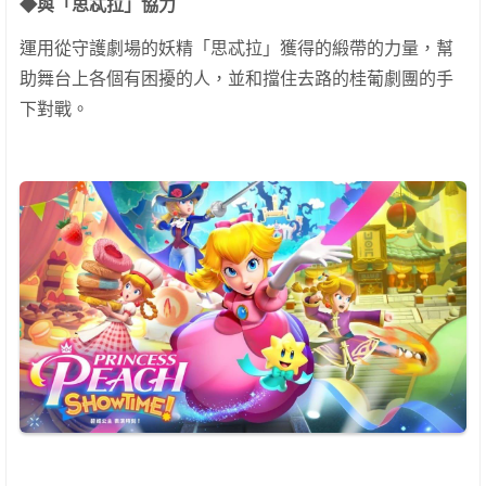
◆與「思忒拉」協力
運用從守護劇場的妖精「思忒拉」獲得的緞帶的力量，幫
助舞台上各個有困擾的人，並和擋住去路的桂葡劇團的手
下對戰。