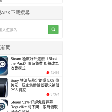
APK下載搜尋
氣新聞
Steam 極度好評遊戲《Blast
the Past》限時免費 即將改為
收費模式
41486
Sony 獲法院裁定退還 5.08 億
美元 玩家集體訴訟要求補償
PS5 買家
37374
Steam 91% 好評免費彈幕
Roguelike 將下架 限時領取
可永久收藏