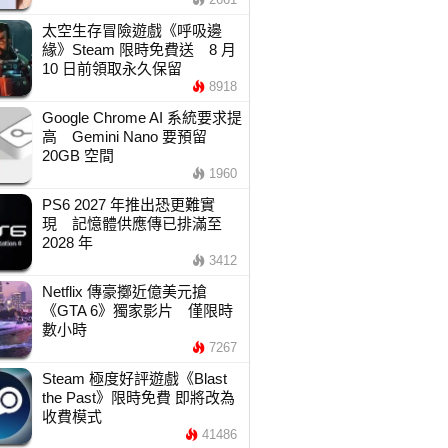
太空生存冒險遊戲《呼吸邊
緣》Steam 限時免費送 8 月
10 日前領取永久保留
8918
Google Chrome AI 系統要求提
高 Gemini Nano 要預留
20GB 空間
1960
PS6 2027 年推出恐更難實
現 記憶體供應傳已排滿至
2028 年
3412
Netflix 傳豪擲近億美元搶
《GTA 6》獨家影片 僅限時
數小時
7267
Steam 極度好評遊戲《Blast
the Past》限時免費 即將改為
收費模式
41486