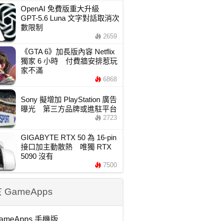
OpenAI 免費版重大升級
GPT-5.6 Luna 文字對話取消次
數限制
2659
《GTA 6》加長版內容 Netflix
獨家 6 小時 付費牆安排惹玩
家不滿
6868
Sony 擬增加 PlayStation 廣告
曝光 第三方品牌或進駐平台
2723
GIGABYTE RTX 50 為 16-pin
接口加主動散熱 唯獨 RTX
5090 沒有
7500
 GameApps
ameApps 手機版