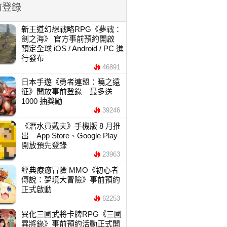
前登錄
新王道幻想戰略RPG《夢戰：
劍之海》 官方事前預約開啟
預定全球 iOS / Android / PC 進
行發布
46891
日本手遊《勇者連盟：曉之遠
征》開放事前登錄 最多送
1000 抽獎勵
39246
《潛水員戴夫》手機版 8 月推
出 App Store、Google Play
開放預先登錄
23963
經典療癒冒險 MMO《初心者
傳說：夢境大冒險》事前預約
正式啟動
62253
異化三國武將卡牌RPG《三國
異將錄》事前預約活動正式開