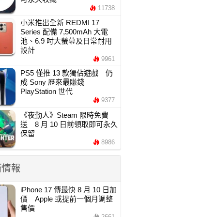
11738
小米推出全新 REDMI 17
Series 配備 7,500mAh 大電
池、6.9 吋大螢幕及日常耐用
設計
9961
PS5 僅推 13 款獨佔遊戲 仍
成 Sony 歷來最賺錢
PlayStation 世代
9377
《夜勤人》Steam 限時免費
送 8 月 10 日前領取即可永久
保留
8986
新情報
iPhone 17 傳最快 8 月 10 日加
價 Apple 或提前一個月調整
售價
2661