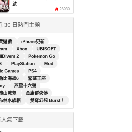
啟
28939
 近 30 日熱門主題
費遊戲
iPhone更新
eam
Xbox
UBISOFT
llDivers 2
Pokemon Go
S
PlayStation
Mod
ic Games
PS4
勒比海盜6
慾望王座
ny
燕雲十六聲
蹄山戰鬼
金庸群俠傳
布林水族箱
雙穹幻想 Burst！
新人氣下載
...