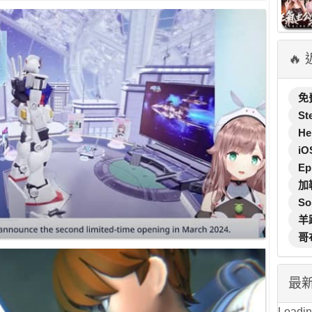
🔥
免
St
He
iO
Ep
加
So
羊
哥
最
Loading