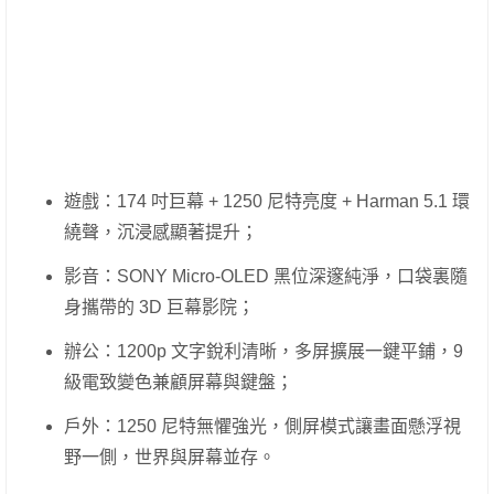
遊戲：174 吋巨幕 + 1250 尼特亮度 + Harman 5.1 環
繞聲，沉浸感顯著提升；
影音：SONY Micro-OLED 黑位深邃純淨，口袋裏隨
身攜帶的 3D 巨幕影院；
辦公：1200p 文字銳利清晰，多屏擴展一鍵平鋪，9
級電致變色兼顧屏幕與鍵盤；
戶外：1250 尼特無懼強光，側屏模式讓畫面懸浮視
野一側，世界與屏幕並存。