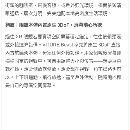
街頭的咖啡室、飛機客艙，或戶外強光環境，畫面依舊清
晰通透、層次分明，完美適配本地高密度生活環境。
夠靈｜眼鏡本體內置原生
3DoF
，屏幕隨心所欲
過往 XR 眼鏡若要實現空間屏幕穩定錨定，往往依賴頸環
或外接運算設備。VITURE Beast 率先將原生 3DoF 直接
內置於鏡架本體，毋須任何外接設備。用家佩戴後屏幕即
穩穩固定於視野中，可自由調整大小與位置——想要巨幕
就推遠，想要側放就側放，想要飄在視野一角不擋路也可
以。上下班通勤、飛行旅途、甚至戶外活動，隨時隨地都
是自己的專屬空間屏幕。