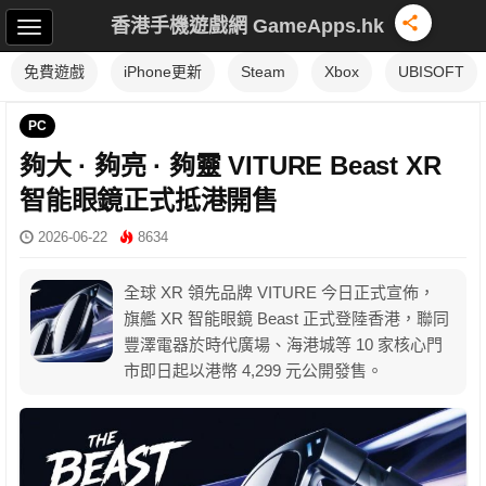
香港手機遊戲網 GameApps.hk
免費遊戲
iPhone更新
Steam
Xbox
UBISOFT
PC
夠大 · 夠亮 · 夠靈 VITURE Beast XR
智能眼鏡正式抵港開售
2026-06-22
8634
全球 XR 領先品牌 VITURE 今日正式宣佈，
旗艦 XR 智能眼鏡 Beast 正式登陸香港，聯同
豐澤電器於時代廣場、海港城等 10 家核心門
市即日起以港幣 4,299 元公開發售。