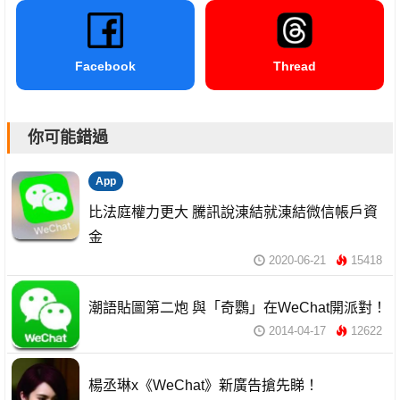
Facebook
Thread
你可能錯過
App
比法庭權力更大 騰訊說涷結就涷結微信帳戶資
金
2020-06-21
15418
潮語貼圖第二炮 與「奇鸚」在WeChat開派對！
2014-04-17
12622
楊丞琳x《WeChat》新廣告搶先睇！