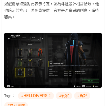
遊戲創意總監對此表示肯定，認為斗篷設計相當酷炫。他
也暗示若推出，將免費提供。官方是否會采納創意，尚待
觀察。
Tags：
#HELLDIVERS 2
#玩家
#負評
#特別皮膚