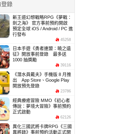
前登錄
新王道幻想戰略RPG《夢戰：
劍之海》 官方事前預約開啟
預定全球 iOS / Android / PC 進
行發布
45258
日本手遊《勇者連盟：曉之遠
征》開放事前登錄 最多送
1000 抽獎勵
39116
《潛水員戴夫》手機版 8 月推
出 App Store、Google Play
開放預先登錄
23786
經典療癒冒險 MMO《初心者
傳說：夢境大冒險》事前預約
正式啟動
62126
異化三國武將卡牌RPG《三國
異將錄》事前預約活動正式開