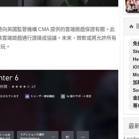
🔥
向英國監管機構 CMA 提供的雲端遊戲保證有關。此
就雲端遊戲通行證達成協議。未來，微軟或將允許所有
免
遊玩。
St
He
iO
M
加
So
金
哥
最
Loading