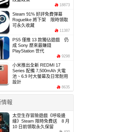
18873
Steam 91% 好評免費彈幕
Roguelike 將下架 限時領取
可永久收藏
11387
PS5 僅推 13 款獨佔遊戲 仍
成 Sony 歷來最賺錢
PlayStation 世代
9298
小米推出全新 REDMI 17
Series 配備 7,500mAh 大電
池、6.9 吋大螢幕及日常耐用
設計
8635
新情報
太空生存冒險遊戲《呼吸邊
緣》Steam 限時免費送 8 月
10 日前領取永久保留
400