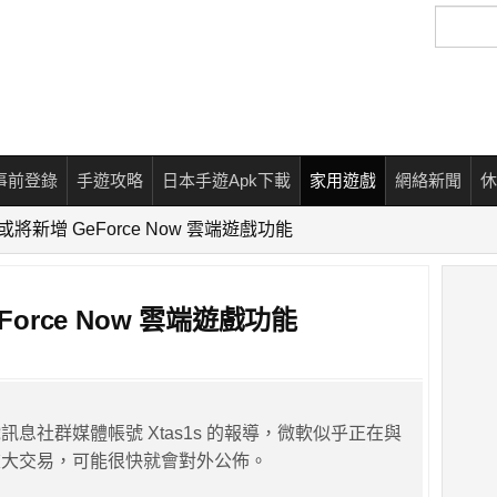
搜
尋
事前登錄
手遊攻略
日本手遊Apk下載
家用遊戲
網絡新聞
休
機或將新增 GeForce Now 雲端遊戲功能
Force Now 雲端遊戲功能
息社群媒體帳號 Xtas1s 的報導，微軟似乎正在與
重大交易，可能很快就會對外公佈。