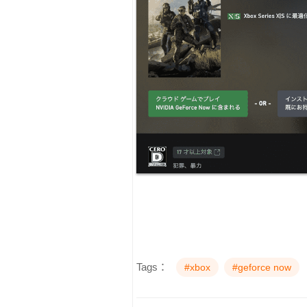
Tags：
#xbox
#geforce now