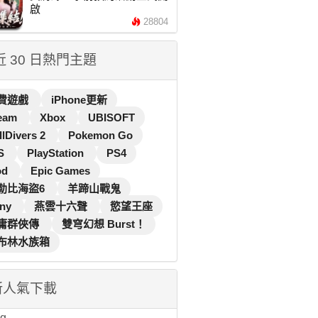
啟
28804
 近 30 日熱門主題
費遊戲
iPhone更新
eam
Xbox
UBISOFT
llDivers 2
Pokemon Go
S
PlayStation
PS4
od
Epic Games
勒比海盜6
羊蹄山戰鬼
ny
燕雲十六聲
慾望王座
庸群俠傳
雙穹幻想 Burst！
布林水族箱
新人氣下載
...