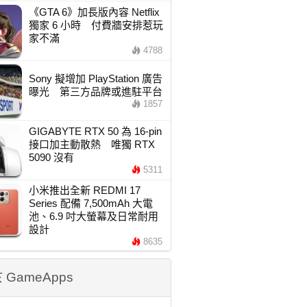
《GTA 6》加長版內容 Netflix
獨家 6 小時 付費牆安排惹玩
家不滿
4788
Sony 擬增加 PlayStation 廣告
曝光 第三方品牌或進駐平台
1857
GIGABYTE RTX 50 為 16-pin
接口加主動散熱 唯獨 RTX
5090 沒有
5311
小米推出全新 REDMI 17
Series 配備 7,500mAh 大電
池、6.9 吋大螢幕及日常耐用
設計
8635
 GameApps