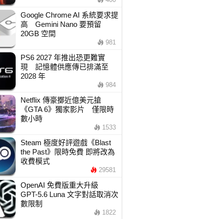
Google Chrome AI 系統要求提
高 Gemini Nano 要預留
20GB 空間
981
PS6 2027 年推出恐更難實
現 記憶體供應傳已排滿至
2028 年
984
Netflix 傳豪擲近億美元搶
《GTA 6》獨家影片 僅限時
數小時
1533
Steam 極度好評遊戲《Blast
the Past》限時免費 即將改為
收費模式
29581
OpenAI 免費版重大升級
GPT-5.6 Luna 文字對話取消次
數限制
1822